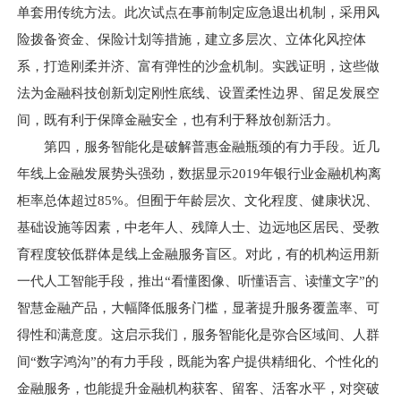
单套用传统方法。此次试点在事前制定应急退出机制，采用风
险拨备资金、保险计划等措施，建立多层次、立体化风控体
系，打造刚柔并济、富有弹性的沙盒机制。实践证明，这些做
法为金融科技创新划定刚性底线、设置柔性边界、留足发展空
间，既有利于保障金融安全，也有利于释放创新活力。
第四，服务智能化是破解普惠金融瓶颈的有力手段。近几
年线上金融发展势头强劲，数据显示2019年银行业金融机构离
柜率总体超过85%。但囿于年龄层次、文化程度、健康状况、
基础设施等因素，中老年人、残障人士、边远地区居民、受教
育程度较低群体是线上金融服务盲区。对此，有的机构运用新
一代人工智能手段，推出“看懂图像、听懂语言、读懂文字”的
智慧金融产品，大幅降低服务门槛，显著提升服务覆盖率、可
得性和满意度。这启示我们，服务智能化是弥合区域间、人群
间“数字鸿沟”的有力手段，既能为客户提供精细化、个性化的
金融服务，也能提升金融机构获客、留客、活客水平，对突破