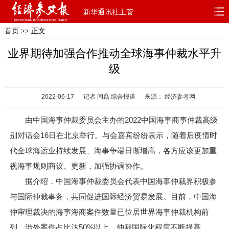
新华通讯社主管
首页
>> 正文
首页
深度
思想
业界期待加强合作推动全球海事仲裁水平升
天天315
财智
读书
级
电子报
2022-06-17
记者 闫磊 综合报道
来源： 经济参考网
由中国海事仲裁委员会主办的2022中国海事商事仲裁高级
别对话会16日在北京举行。与会嘉宾纷纷表示，随着后疫情时
代全球海运业持续发展、海事争端日渐增高，各方应该更加重
视海事规则商议、更新，加强协调协作。
据介绍，中国海事仲裁委员会代表中国海事仲裁界积极参
与国际仲裁事务，共同促进国际经济贸易发展。目前，中国海
仲审理裁决的海事海商案件数量已位居世界海事仲裁机构前
列，涉外案件占比达50%以上，仲裁国际化程度不断提高。