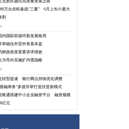
江北新区趟出高质量发展之路
180万台农机备战“三夏” 6月上旬小麦大
收割
前四月天津农产品出口逆势增长9.3%
>
国内国际双循环新发展格局
并举稳住外贸外资基本盘
的财政政策更要讲求绩效
生为导向实施扩内需战略
>
化转型提速 银行网点持续优化调整
“善融商务”多措并举打造扶贫新模式
壹账通搭建中小企业融资平台 融资规模
8亿元
国投资发展报告（2020）》：基建投资将
济稳增长重要抓手