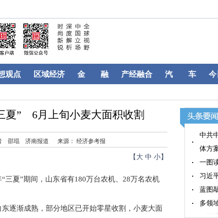
想观点
区域经济
金 融
产经融合
汽 车
今
“三夏” 6月上旬小麦大面积收割
中共
者 邵琨 济南报道
来源： 经济参考报
体方
【
大
中
小
】
一图
习近
夏”期间，山东省有180万台农机、28万名农机
蓝图
多领
东逐渐成熟，部分地区已开始零星收割，小麦大面
政策