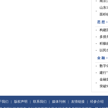
南京
山东
面积
今年
思 想 >
构建
多措
积极
以民
金 融 >
数字
建行
金融
突破9
《中
成经
于我们
|
版权声明
|
联系我们
|
媒体刊例
|
友情链接
|
经参介绍