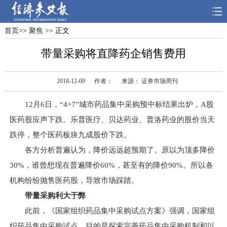
首页
>>
聚焦
>> 正文
首页
深度
思想
带量采购将直降药企销售费用
天天315
财智
读书
2018-12-09
作者：
来源： 证券市场周刊
电子报
12月6日，“4+7”城市药品集中采购预中标结果出炉，A股
医药股应声下跌。乐普医疗、贝达药业、普洛药业的股价当天
跌停，整个医药板块九成股价下跌。
各方分析普遍认为，降价远远超预期了。原以为顶多降价
30%，谁曾想现在普遍降价60%，甚至有的降价90%。所以各
机构纷纷抛售医药股，导致市场踩踏。
带量采购利大于弊
此前，《国家组织药品集中采购试点方案》强调，国家组
织药品集中采购试点，目的是探索完善药品集中采购机制和以