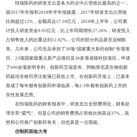
恒瑞医药的研发支出是各大药企中占营收比最高的之一，
据2017年年报和2018年半年报披露，2017年研发支出占营收
比例超过12%，金额高达17.59亿元，2018年上半年，公司累
计投入研发资金9.95亿元，比上年同期增长27.26%，研发投入
占销售收入的比重达到12.82%，公司的部分药品甚至远销欧
美。几年来，公司先后承担了30项“国家重大新药创制”专项项
目、23项国家级重点新产品项目及30多项省级科技项目，申请
了600余项发明专利，创新药艾瑞昔布、阿帕替尼及生物创新
药硫培非格司亭注射液已获批上市。在创新药开发上，已基本
形成了每年都有创新药申请临床，每2-3年都有创新药上市的
良性发展态势。
在恒瑞医药的财务报表中，研发支出全部费用化，财务处
理非常“霸气”。但是公司的销售费用占营收比例高达37%，虽
然和公司推广创新药有关，但也算是一点瑕疵。
仿制药面临大考