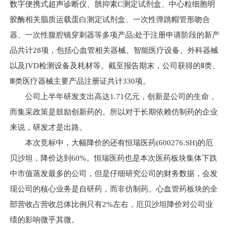
数字便携式超声诊断仪、胱抑素C测定试剂盒、中心粒细胞明
胶酶相关脂质运载蛋白测定试剂盒、一次性弹跳帽管形吻合
器、一次性腹腔镜穿刺器等多项产品;处于注册申请阶段的新产
品共计28项，包括心血管相关器械、智能医疗设备、外科器械
以及IVD检测设备及耗材等。截至报告期末，公司获得的Ⅱ类、
Ⅲ类医疗器械主要产品注册证共计330项。
公司上半年研发支出高达1.71亿元，创新是公司的生命，
而集采政策是鼓励创新药的。所以对于长期依赖仿制药的企业
来说，研发才是出路。
本次竞标中，大幅降价的还有恒瑞医药(600276.SH)的厄
贝沙坦，降价达到60%。恒瑞医药也是本次医药板块集体下跌
中市值蒸发最多的公司，但是仔细研究公司的财务数据，会发
现公司的核心业务是自研药，而非仿制药。心血管药板块的全
部营收占营收总体比例只有2%左右，厄贝沙坦降价对公司业
绩的影响微乎其微。