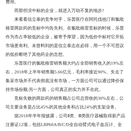
费用。
而那些没中标的企业，就进入万劫不复的地步?
来看看信立泰的竞争对手，乐普医疗在阿托伐他汀和氯吡
格雷两款药的竞标中均告失利。在氯吡格雷竞标的时候，乐普
作为市占率较低的企业，被寄予厚望，因为低价中标对它开拓
市场更有利。未曾料到的是信立泰志在必得，用一个不可思议
的低价断绝了其他药企的念想。
乐普医疗的氯吡格雷销售额大约占全部销售收入的19%左
右，2018年上半年销售额5.66亿元，毛利率接近90%。失去了
集采市场并不代表彻底没有市场，一方面公司可以通过降价保
持市场份额;另一方面，公司真正的实力并不在此。
竞标失败的两款药的销售额占公司总营收的30%左右，公
司主要业务是占比45%的其他业务和占比24%的支架业务。
据2018年半年报披露，公司Ⅱ类、Ⅲ类医疗器械取得新产品
注册证12项，包括LBP60A/B/C/D全自动臂式电子血压计、全