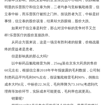
药基本没影响。因此受影响的企业情况也不尽相同，以跌幅最
明显的乐普医疗和信立泰为例，二者均参与竞标氯吡格雷，信
立泰中标，而乐普医疗被拒之门外。按说胜者为王，中标是好
事情，信立泰的股价该涨，结果却大跌眼镜，股价大跌。
如果对于信立泰是利空，那么对没中标的竞争对手又怎
样?乐普医疗的股价直接跌停。
从药企方面来说，这是一场没有胜利者的较量，价格战最
终的受益者是患者。
但是影响真的那么大吗?
以中标药品氯吡格雷为例，25mg装在京东大药房的售价
60元左右，根据信立泰2018年半年报披露的毛利数据，公司制
剂类药品平均毛利90%左右，假设氯吡格雷毛利90%，倒推出
成本大约6元，中标价22.36元，毛利率降为73.16%(考虑到代
理商等加价环节，实际成本可能更低，毛利率也就更高)。
销量呢?