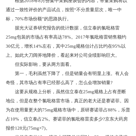
根据2018年8月份集中采购座谈会的内容，带量采购将以
通过一致性评价的产品试点，按照“不分质量层次，唯一中
标，70%市场份额”的思路执行。
据光大证券研究报告的统计数据，信立泰的氯吡格雷
25mg包装的市场占有率高达78%。2017年氯吡格雷销售额约
30亿元，增长14%左右，其中25mg规格估计占比约在95%以
上。如此大刀阔斧地降价，看起来对公司业绩影响巨大。
但实际影响，要从两方面看。
第一，毛利虽然下降了，但是销量会有明显上涨。有人会
奇怪，其市场占有率已经那么高了，怎么会增加销量?
这要从规格上分析，虽然信立泰在25mg规格上占有垄断
地位，但是在整个氯吡格雷市场，真正的老大还是赛诺菲。因
为在使用量更大的75mg规格市场中，原研赛诺菲占88%，乐普
占10%，信立泰占2%。赛诺菲的氯吡格雷卖多少?京东大药房
报价128元(75mg×7)。