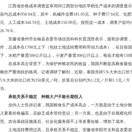
江西省价格成本调查监审局对江西部分地区早稻生产成本的调查显示
亩均总成本958.04元，其中，机械作业费181.05元、种子费57.64元、化肥费1
元、人工成本344.59元、土地成本150.09元。按照这一成本，调查户亩均净
26.76％。
安徽省滁州市全椒县农委市场信息科科长晋茂胜表示，据初步调查，
作，总成本在1700元上下（包括土地流转费用和劳动力成本），在目前
下，水稻产量需500公斤以上，小麦产量需300公斤以上，每亩才能有150到
在成本高企背景下，为保护种粮农民的收益，我国不断提高粮食最低
粮价严重倒挂的格局。记者调研了解到，近期，泰国含碎5％大米出口价为
5％大米的出口价为350美元／吨，折算后分别约为1.2元／斤和1.1元／
当。
承租关系不稳定 种粮大户不敢长期投入
业内人士告诉记者，我国粮食生产成本高企，一方面是由于土地分散
入要素价格偏高，且缺乏成本管控意识；另一方面，也是由于在规模化经
范、农业基础设施落后、社会化服务跟不上等多重短板，增加了成本。
土地流转费用过高，且承租关系不稳定。安徽省阜阳市太和县农委农