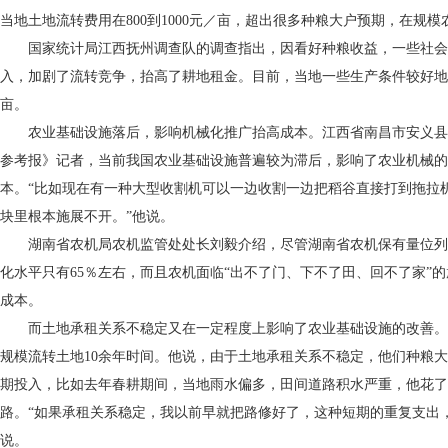
当地土地流转费用在800到1000元／亩，超出很多种粮大户预期，在规
国家统计局江西抚州调查队的调查指出，因看好种粮收益，一些社会
入，加剧了流转竞争，抬高了耕地租金。目前，当地一些生产条件较好地块
亩。
农业基础设施落后，影响机械化推广抬高成本。江西省南昌市安义县
参考报》记者，当前我国农业基础设施普遍较为滞后，影响了农业机械的
本。“比如现在有一种大型收割机可以一边收割一边把稻谷直接打到拖拉
块里根本施展不开。”他说。
湖南省农机局农机监管处处长刘毅介绍，尽管湖南省农机保有量位列
化水平只有65％左右，而且农机面临“出不了门、下不了田、回不了家”
成本。
而土地承租关系不稳定又在一定程度上影响了农业基础设施的改善。
规模流转土地10余年时间。他说，由于土地承租关系不稳定，他们种粮
期投入，比如去年春耕期间，当地雨水偏多，田间道路积水严重，他花了
路。“如果承租关系稳定，我以前早就把路修好了，这种短期的重复支出
说。