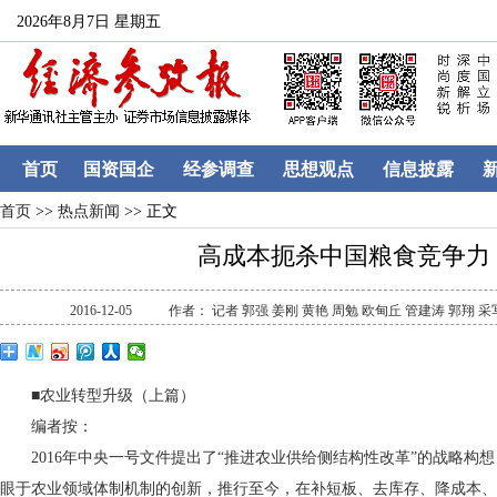
2026年8月7日 星期五
首页
国资国企
经参调查
思想观点
信息披露
首页
>>
热点新闻
>> 正文
高成本扼杀中国粮食竞争力
2016-12-05
作者： 记者 郭强 姜刚 黄艳 周勉 欧甸丘 管建涛 郭翔 
■农业转型升级（上篇）
编者按：
2016年中央一号文件提出了“推进农业供给侧结构性改革”的战略构
眼于农业领域体制机制的创新，推行至今，在补短板、去库存、降成本、