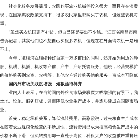
社会化服务发展滞后，农民购买农业机械等投入很大，而且存在浪费
现，在国家惠农政策支持下，很多农民家里都购买了农机，但这些农机每
重。
“虽然买农机国家有补贴，但自己还是要出不少钱。”江西省南昌市南
告诉记者，其实他们也不想自己买很多农机，但现在在外面请农机一是难
不上。
今年，凌继河在继续种好自家一万多亩田的同时，还开始为周边的种
肥、机耕、机插、机收等产前、产中、产后托管服务。他说，经营规模扩
的价格购买到农资、农机等，其他农户通过购买他的服务一亩成本可降低1
国内外市场关联度增强 短板亟待补齐
业内人士表示，在当前国内外粮食市场关联度大幅增强的背景下，我
土地、设施、服务短板，进而降低农业生产成本，并逐步建成在国际市场
业。
首先，稳定承租关系，降低流转费用。高彩霞说，过去粮食生产成本
在随着农业规模化经营的不断加快，流转费用已成为推高粮食生产成本的
价格不断下滑，但流转费用却一直处于高位，种粮大户的收益被严重挤压