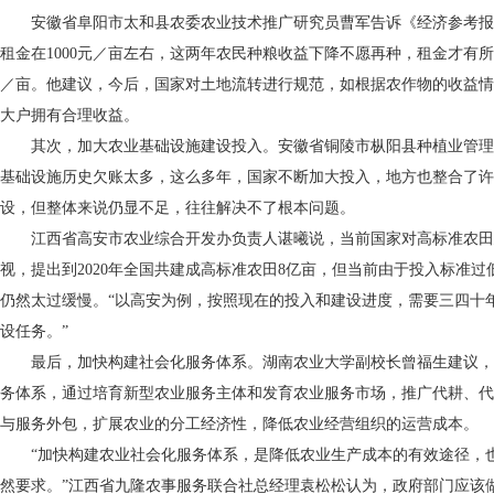
安徽省阜阳市太和县农委农业技术推广研究员曹军告诉《经济参考报
租金在1000元／亩左右，这两年农民种粮收益下降不愿再种，租金才有所下降
／亩。他建议，今后，国家对土地流转进行规范，如根据农作物的收益情
大户拥有合理收益。
其次，加大农业基础设施建设投入。安徽省铜陵市枞阳县种植业管理
基础设施历史欠账太多，这么多年，国家不断加大投入，地方也整合了许
设，但整体来说仍显不足，往往解决不了根本问题。
江西省高安市农业综合开发办负责人谌曦说，当前国家对高标准农田
视，提出到2020年全国共建成高标准农田8亿亩，但当前由于投入标准
仍然太过缓慢。“以高安为例，按照现在的投入和建设进度，需要三四十
设任务。”
最后，加快构建社会化服务体系。湖南农业大学副校长曾福生建议，
务体系，通过培育新型农业服务主体和发育农业服务市场，推广代耕、代
与服务外包，扩展农业的分工经济性，降低农业经营组织的运营成本。
“加快构建农业社会化服务体系，是降低农业生产成本的有效途径，
然要求。”江西省九隆农事服务联合社总经理袁松松认为，政府部门应该