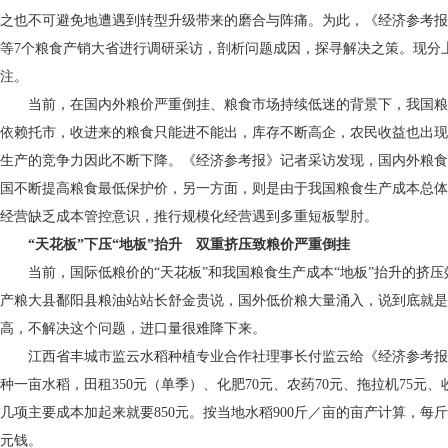
之也不可避免地遭遇到转型升级带来的磨合与阵痛。为此，《经济参考报
等7个粮食产销大省进行调研采访，剖析问题成因，探寻解决之策。现分
注。
当前，在国内外粮价严重倒挂、粮食市场持续低迷的背景下，我国粮
依赖托市，收进来的粮食只能进不能出，库存不断高企，农民收益也出现
生产的竞争力因此不断下降。《经济参考报》记者采访发现，国内外粮食
国不断提高粮食最低保护价，另一方面，则是由于我国粮食生产成本总体
经营缺乏成本管控意识，推行规模化经营遇到多重短板掣肘。
“天花板”下压“地板”抬升 双重挤压致粮价严重倒挂
当前，国际低粮价的“天花板”和我国粮食生产成本“地板”抬升的挤压
产粮大县鄱阳县粮油站站长舒金贵说，国外低价粮大量涌入，说到底就是
高，不解决这个问题，进口量很难降下来。
江西省丰城市监云水稻种植专业合作社理事长付监云给《经济参考报
种一亩水稻，田租350元（单季）、化肥70元、农药70元、拖拉机75元、收
几项主要成本加起来就要850元。按当地水稻900斤／亩的亩产计算，每
元钱。