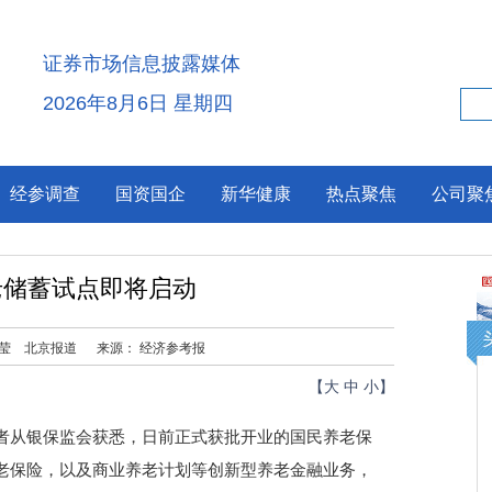
证券市场信息披露媒体
2026年8月6日 星期四
经参调查
国资国企
新华健康
热点聚焦
公司聚
老储蓄试点即将启动
莹 北京报道
来源： 经济参考报
【
大
中
小
】
从银保监会获悉，日前正式获批开业的国民养老保
老保险，以及商业养老计划等创新型养老金融业务，