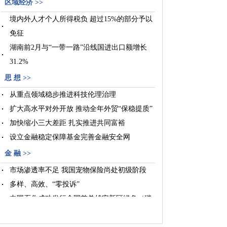
区域经济 >>
境内外人才个人所得税负 超过15%的部分予以
免征
湖南前2月与“一带一路”沿线国进出口额增长
31.2%
“产粮状元”黑龙江筑牢“压舱石”
思 想 >>
河北省“燕赵（善道）杯”BIM技术应用大赛启
从重点领域稳步推进科技伦理治理
动
扩大高水平对外开放 推动全年外贸“保稳提质”
加快缩小三大差距 扎实推进共同富裕
设立金融稳定保障基金完善金融安全网
金 融 >>
市场渗透率不足 我国宠物保险尚处初级阶段
多样、高效、“零投诉”
中国石化成功发行全国首单雄安新区绿色（碳
中和）ABS
光大云缴费2022年缴费金额超千亿元