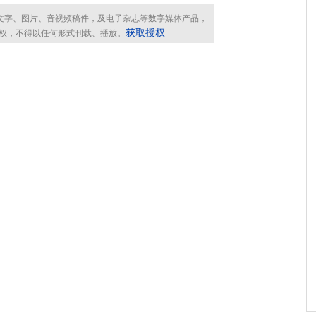
有文字、图片、音视频稿件，及电子杂志等数字媒体产品，
获取授权
权，不得以任何形式刊载、播放。