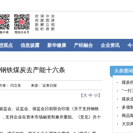
想观点
信息披露
新华健康
产经融合
企业资讯
今
台钢铁煤炭去产能十六条
煤炭价
作者： 闫立良
来源： 证券日报
“一
【
大
中
小
】
煤炭
多项
银监会、证监会、保监会日前联合印发《关于支持钢铁
商品
》，支持企业在资本市场融资和兼并重组。《意见》共十
大宗