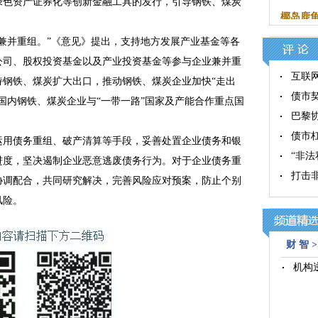
绿色资产证券化等创新金融工具的发行，引导钢铁、煤炭
椰岛鹿龟
并重组。”《意见》提出，支持地方发展产业基金等各
公司、股权投资基金以及产业投资基金等参与企业兼并重
互联
持钢铁、煤炭扩大出口，推动钢铁、煤炭企业加快“走出
债市
国内钢铁、煤炭企业与“一带一路”国家及产能合作重点国
巴黎
债市
用债务重组、破产清算等手段，妥善处置企业债务和银
“非
进度，坚决遏制企业恶意逃废债务行为。对于企业债务重
打击
协调配合，共同研究解决，完善风险应对预案，防止个别
风险。
财 智 >
机构