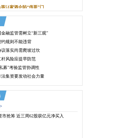
等51家酒企陷“伟哥”门
网金融监管需树立“新三观”
契约规则不能违背
协议落实尚需爬坡过坎
杠杆风险应提早防范
法私募”考验监管协调性
非法集资要发动社会力量
>
逆市抢筹 近三周62股获亿元净买入