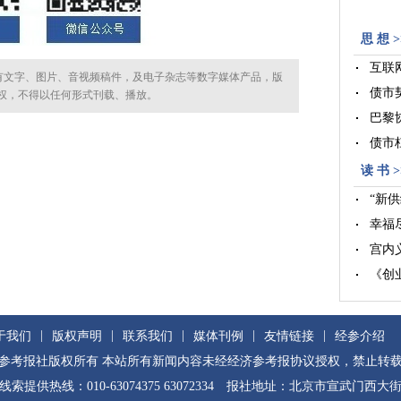
思 想 >
互联
所有文字、图片、音视频稿件，及电子杂志等数字媒体产品，版
债市
权，不得以任何形式刊载、播放。
巴黎
债市
读 书 >
“新供
幸福
宫内
《创
|
|
|
|
|
于我们
版权声明
联系我们
媒体刊例
友情链接
经参介绍
参考报社版权所有 本站所有新闻内容未经经济参考报协议授权，禁止转
线索提供热线：010-63074375 63072334 报社地址：北京市宣武门西大街