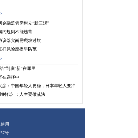
>
网金融监管需树立“新三观”
契约规则不能违背
协议落实尚需爬坡过坎
杠杆风险应提早防范
>
给”到底“新”在哪里
尽在选择中
义彦：中国年轻人要稳，日本年轻人要冲
业时代》：人生要做减法
载使用
57号