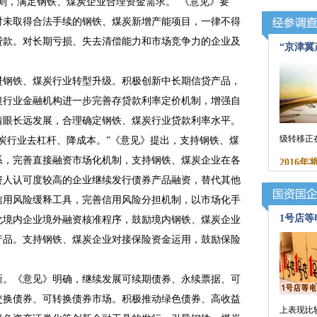
，满足钢铁、煤炭企业合理资金需求。”《意见》要
对未取得合法手续的钢铁、煤炭新增产能项目，一律不得
贷款。对长期亏损、失去清偿能力和市场竞争力的企业及
“京津冀
钢铁、煤炭行业转型升级。积极创新中长期信贷产品，
银行业金融机构进一步完善存贷款利率定价机制，增强自
着眼长远发展，合理确定钢铁、煤炭行业贷款利率水平。
级转移正
行业去杠杆、降成本。”《意见》提出，支持钢铁、煤
系，完善直接融资市场化机制，支持钢铁、煤炭企业在各
2016
资人认可度较高的企业继续发行债券产品融资，替代其他
信用风险缓释工具，完善信用风险分担机制，以市场化手
1号店
化境内企业境外融资核准程序，鼓励境内钢铁、煤炭企业
产品。支持钢铁、煤炭企业对接保险资金运用，鼓励保险
。《意见》明确，继续发展可续期债券、永续票据、可
交换债券、可转换债券市场。积极推动绿色债券、高收益
上表现比