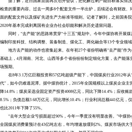
据了解，近日国家层面再次召开会议，把化解过剩产能目标落实情况
检查的重要内容。过去一周多8个配套文件一半出炉，后续还会有财政、
面的配套文件以及煤矿先进生产力标准等细则。记者了解到，之前国务院
2020年基本完成剥离国有企业办社会职能和解决历史遗留问题。
同时，“去产能”的思路将贯穿“十三五”规划中。今年中煤协将开展煤炭
编制印发科技、结构调整、装备制造、煤化工、两化融合等13个专业领域
地方去产能的动作也密集起来。在年初27个省份明确将“去产能”作为
基础上，4月湖南、河北、山西等多个省份纷纷制定细化方案，去产能落
场预期。
在8年3.1万亿巨额投资和57亿吨超级产能下，中国煤炭行业2012年从
代”，如今仍难逃泥潭。据中煤协统计，2015年全国规模以上煤炭企业主营
降14.8%；煤炭采选业固定资产投资4008亿元，同比下降14.4%；应收账
8.5%；负债总额3.68万亿元，同比增长10.4%；行业利润总额441亿元，
也比2011年下降了55%。
“去年大型企业亏损面超过90%，今年一季度没有明显改善。”中煤协会
全国煤炭消费量预计在43亿吨左右，年均增速放缓到2%。煤炭市场供大