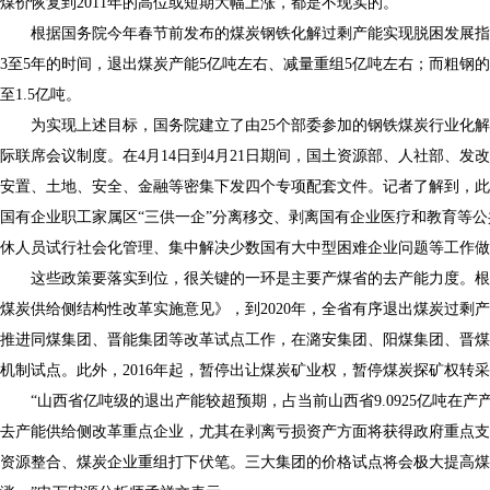
煤价恢复到2011年的高位或短期大幅上涨，都是不现实的。
根据国务院今年春节前发布的煤炭钢铁化解过剩产能实现脱困发展指导意
3至5年的时间，退出煤炭产能5亿吨左右、减量重组5亿吨左右；而粗钢的
至1.5亿吨。
为实现上述目标，国务院建立了由25个部委参加的钢铁煤炭行业化解
际联席会议制度。在4月14日到4月21日期间，国土资源部、人社部、发
安置、土地、安全、金融等密集下发四个专项配套文件。记者了解到，此
国有企业职工家属区“三供一企”分离移交、剥离国有企业医疗和教育等
休人员试行社会化管理、集中解决少数国有大中型困难企业问题等工作做
这些政策要落实到位，很关键的一环是主要产煤省的去产能力度。根据
煤炭供给侧结构性改革实施意见》，到2020年，全省有序退出煤炭过剩
推进同煤集团、晋能集团等改革试点工作，在潞安集团、阳煤集团、晋煤
机制试点。此外，2016年起，暂停出让煤炭矿业权，暂停煤炭探矿权转
“山西省亿吨级的退出产能较超预期，占当前山西省9.0925亿吨在产产
去产能供给侧改革重点企业，尤其在剥离亏损资产方面将获得政府重点支
资源整合、煤炭企业重组打下伏笔。三大集团的价格试点将会极大提高煤