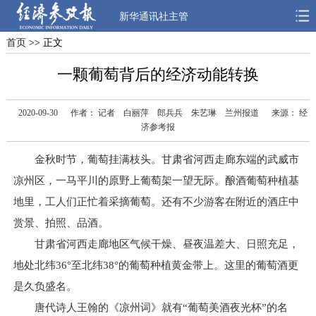
新华通讯社主管
首页
>> 正文
首页
深度
思想
一颗葡萄背后的经济动能转换
天天315
财智
读书
2020-09-30
作者： 记者 白丽萍 郎兵兵 朱艺琳 兰州报道
来源： 经
电子报
济参考报
金秋时节，葡萄挂满枝头。甘肃省河西走廊东端的武威市
凉州区，一马平川的原野上葡萄架一望无际。酿酒葡萄种植基
地里，工人们正忙着采摘葡萄。还有不少游客在附近的酒庄中
赏景、拍照、品酒。
甘肃省河西走廊地区气候干燥、昼夜温差大、日照充足，
地处北纬36°至北纬38°的葡萄种植黄金带上。这里的葡萄酒更
是久负盛名。
唐代诗人王翰的《凉州词》就有“葡萄美酒夜光杯”的名