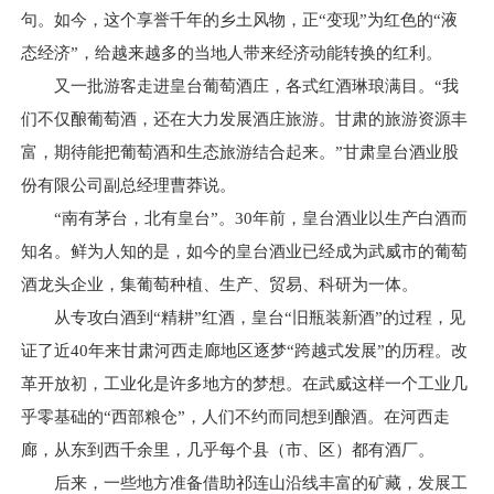
句。如今，这个享誉千年的乡土风物，正“变现”为红色的“液
态经济”，给越来越多的当地人带来经济动能转换的红利。
又一批游客走进皇台葡萄酒庄，各式红酒琳琅满目。“我
们不仅酿葡萄酒，还在大力发展酒庄旅游。甘肃的旅游资源丰
富，期待能把葡萄酒和生态旅游结合起来。”甘肃皇台酒业股
份有限公司副总经理曹莽说。
“南有茅台，北有皇台”。30年前，皇台酒业以生产白酒而
知名。鲜为人知的是，如今的皇台酒业已经成为武威市的葡萄
酒龙头企业，集葡萄种植、生产、贸易、科研为一体。
从专攻白酒到“精耕”红酒，皇台“旧瓶装新酒”的过程，见
证了近40年来甘肃河西走廊地区逐梦“跨越式发展”的历程。改
革开放初，工业化是许多地方的梦想。在武威这样一个工业几
乎零基础的“西部粮仓”，人们不约而同想到酿酒。在河西走
廊，从东到西千余里，几乎每个县（市、区）都有酒厂。
后来，一些地方准备借助祁连山沿线丰富的矿藏，发展工