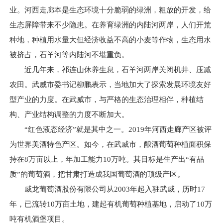
业。河西走廊本是生态环境十分脆弱的绿洲，粗放的开发，给
生态屏障带来不少隐患。在养育绿洲的内陆河两岸，人们开荒
种地，种植用水量大但经济收益不高的小麦等作物，生态用水
被挤占，石羊河等内陆河不堪重负。
近几年来，祁连山休养生息，石羊河两岸关闭机井、压减
农田。武威市委书记柳鹏表示，当地加大了探索发展环境友好
型产业的力度。在武威市，与严格的生态治理相伴，种植结
构、产业结构调整的力度不断加大。
“红色液态经济”就是其中之一。2019年河西走廊产区被评
为世界美酒特色产区。如今，在武威市，酿酒葡萄种植面积保
持在8万亩以上，年加工能力10万吨。其目标是生产出“有品
质”的葡萄酒，把甘肃打造成我国葡萄酒的顶级产区。
威龙葡萄酒股份有限公司从2003年起入驻武威，历时17
年，已流转10万亩土地，建起有机葡萄种植基地，启动了10万
吨有机酒堡项目。