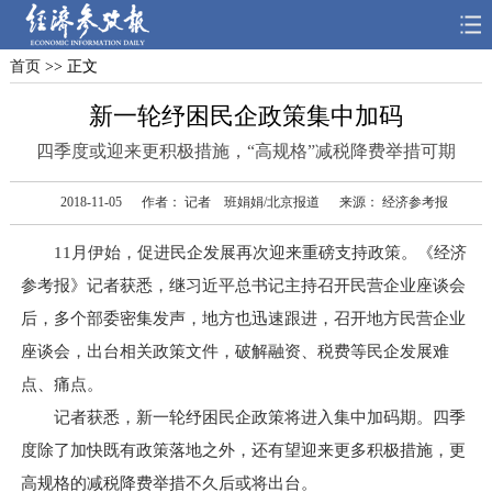
首页
>> 正文
首页
深度
思想
新一轮纾困民企政策集中加码
天天315
财智
读书
四季度或迎来更积极措施，“高规格”减税降费举措可期
电子报
2018-11-05
作者： 记者 班娟娟/北京报道
来源： 经济参考报
11月伊始，促进民企发展再次迎来重磅支持政策。《经济
参考报》记者获悉，继习近平总书记主持召开民营企业座谈会
后，多个部委密集发声，地方也迅速跟进，召开地方民营企业
座谈会，出台相关政策文件，破解融资、税费等民企发展难
点、痛点。
记者获悉，新一轮纾困民企政策将进入集中加码期。四季
度除了加快既有政策落地之外，还有望迎来更多积极措施，更
高规格的减税降费举措不久后或将出台。