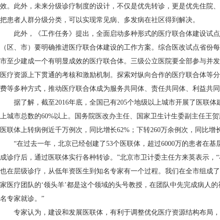
效。此外，未来分级诊疗制度的设计，不仅是优先转诊，更是优先住院、
把患者人群分级分类，可以实现常见病、多发病在社区得到解决。
此外，《工作任务》提出，全面启动多种形式的医疗联合体建设试点。2
（区、市）要明确推进医疗联合体建设的工作方案。综合医改试点省份每
市至少建成一个有明显成效的医疗联合体。三级公立医院要全部参与并发
医疗资源上下贯通的考核和激励机制。探索对纵向合作的医疗联合体等分
费等多种方式，推动医疗联合体成为服务共同体、责任共同体、利益共同
据了解，截至2016年底，全国已有205个地级以上城市开展了医联体
上城市总数的60%以上。国务院医改办主任、国家卫生计生委副主任王贺胜
医联体上转病例近千万例次，同比增长62%；下转260万余例次，同比增长
“在过去一年，北京已经创建了53个医联体，超过6000万的患者在基
成诊疗后，通过医联体实行各种转诊。”北京市卫计委主任方来英表示，
也在层级诊疗，从低年资医生到知名专家有一个过程。我们在全市组成了
家医疗团队的‘领头羊’都是这个领域的头号教授，在团队中先完成病人
名专家就诊。”
专家认为，建设和发展医联体，有利于调整优化医疗资源结构布局，