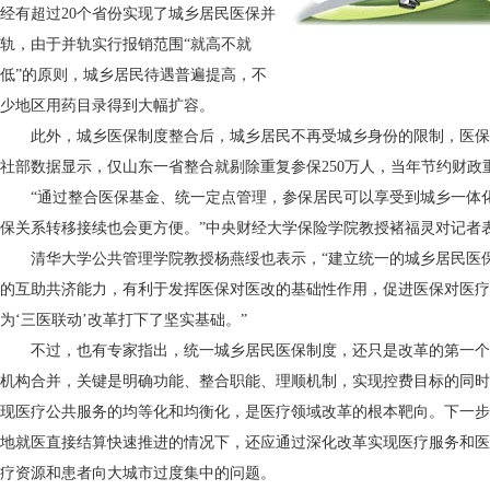
经有超过20个省份实现了城乡居民医保并
轨，由于并轨实行报销范围“就高不就
低”的原则，城乡居民待遇普遍提高，不
少地区用药目录得到大幅扩容。
此外，城乡医保制度整合后，城乡居民不再受城乡身份的限制，医保
社部数据显示，仅山东一省整合就剔除重复参保250万人，当年节约财政
“通过整合医保基金、统一定点管理，参保居民可以享受到城乡一体
保关系转移接续也会更方便。”中央财经大学保险学院教授褚福灵对记者
清华大学公共管理学院教授杨燕绥也表示，“建立统一的城乡居民医
的互助共济能力，有利于发挥医保对医改的基础性作用，促进医保对医疗
为‘三医联动’改革打下了坚实基础。”
不过，也有专家指出，统一城乡居民医保制度，还只是改革的第一个
机构合并，关键是明确功能、整合职能、理顺机制，实现控费目标的同时
现医疗公共服务的均等化和均衡化，是医疗领域改革的根本靶向。下一步
地就医直接结算快速推进的情况下，还应通过深化改革实现医疗服务和医
疗资源和患者向大城市过度集中的问题。