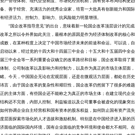
资产管理体制、现代企业制度、市场化经营机制，国有资本布局结构更趋
备、善于经营、充满活力的优秀企业家，培育一大批具有创新能力和国际
有经济活力、控制力、影响力、抗风险能力明显增强。
“国企改革指导意见”的出台，意味着新一轮国企改革顶层设计的完成
改革之所以令外界如此关注，最根本的原因是作为经济体制改革的核心和
成败，在某种程度上决定了中国市场经济未来的前途和命运。可以说，自
启动以来，经过党的十四大和十四届三中全会；十五大和十五届四中全会
届三中全会等一系列重要会议确立的改革路径和目标，国企改革取得了重
体制、公司制改革以及影响力和控制力，以及作为真正的市场主体层面，
睹。今天，中国国企无论在宏观层面，还是在微观活力层面，都处在历史
讳言，由于国企改革的复杂性和艰巨性，国企改革仍然留下了很多的难题
正的主体方面，有些国企还不能称之为真正的市场主体；在建立现代企业
结构还不完善，内部人控制、利益输送以及公司董事会被虚化的现象突出
如何协调企业自主经营权和国有资本的股东权益，如何防止国有资产流失
度层面探索市场化的人才选拔和激励机制。特别是在中国经济进入新的历
济面临的国际国内环境，国有企业面临的竞争环境和使命都大不相同。在