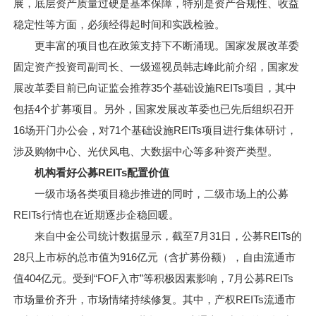
展，底层资产质量过硬是基本保障，特别是资产合规性、收益
稳定性等方面，必须经得起时间和实践检验。
更丰富的项目也在政策支持下不断涌现。国家发展改革委
固定资产投资司副司长、一级巡视员韩志峰此前介绍，国家发
展改革委目前已向证监会推荐35个基础设施REITs项目，其中
包括4个扩募项目。另外，国家发展改革委也已先后组织召开
16场开门办公会，对71个基础设施REITs项目进行集体研讨，
涉及购物中心、光伏风电、大数据中心等多种资产类型。
机构看好公募REITs配置价值
一级市场各类项目稳步推进的同时，二级市场上的公募
REITs行情也在近期逐步企稳回暖。
来自中金公司统计数据显示，截至7月31日，公募REITs的
28只上市标的总市值为916亿元（含扩募份额），自由流通市
值404亿元。受到“FOF入市”等积极因素影响，7月公募REITs
市场量价齐升，市场情绪持续修复。其中，产权REITs流通市