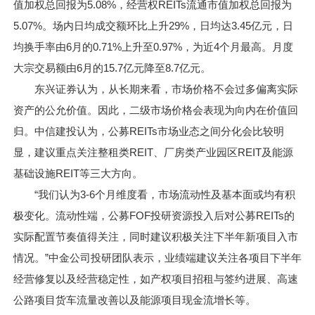
值加权总回报为5.08%，经营权REITs流通市值加权总回报为
5.07%。场内日均成交额环比上升29%，日均达3.45亿元，日
均换手率由6月的0.71%上升至0.97%，为近4个月最高。月度
大宗交易额由6月的15.7亿元降至8.7亿元。
东兴证券认为，从长期来看，市场价格不会过多偏离实际
资产的公允价值。因此，二级市场价格会表现为向内在价值回
归。中信建投认为，公募REITs市场业态之间分化会比较明
显，建议重点关注整租类REIT、厂房类产业园区REIT及能源
基础设施REIT等三大方向。
“我们认为3-6个月维度看，市场流动性及基本面或均有积
极变化。流动性端，公募FOF投研资源投入后对公募REITs的
实际配置节奏值得关注，同时建议积极关注下半年新项目入市
情况。”中金公司投研团队表示，业绩端建议关注各项目下半年
经营修复以及经营稳定性，如产权项目招租与签约进展、高速
公路项目货车流量改善以及能源项目现金流增长等。