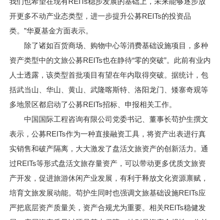
我们也希望在现有REITs稳步发展的基础上，未来能够逐步放
开更多不动产业态类型，进一步提升公募REITs的投资品
类。”华夏基金方面表示。
除了诸如百货商场、购物中心等消费基础设施项目，多种
资产类型中的文旅公募REITs也在静待“零的突破”。此前有业内
人士透露，该类型首批项目有望在年内取得突破。据统计，包
括武当山、华山、黄山、武隆喀斯特、洛阳龙门、矮寨奇观等
多地景区都启动了公募REITs招标、申报相关工作。
中国国际工程咨询有限公司党委书记、董事长苟护生撰文
表示，公募REITs作为一种直接融资工具，将资产出表进行真
实销售和破产隔离，大大激发了盘活文旅资产的创新活力。通
过REITs等形式盘活文旅存量资产，可以带动更多优质文旅资
产开发，促进旅游休闲产业发展，有利于释放文化资源禀赋，
培育文旅发展动能。苟护生同时也强调文旅基础设施REITs应
严把底层资产质量关，资产合规尤为重要。相关REITs稳健发