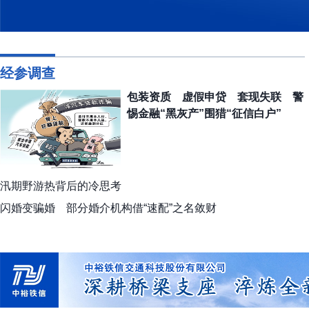
经参调查
包装资质 虚假申贷 套现失联 警
惕金融“黑灰产”围猎“征信白户”
汛期野游热背后的冷思考
闪婚变骗婚 部分婚介机构借“速配”之名敛财