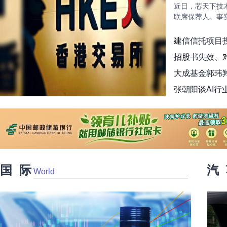
近日，芯天下技
联席保荐人。事
建信信托项目
招股书失效、对
大成基金郭玮羚
​张朝阳谈AI
浪潮数据发布自
国 际
汽
World