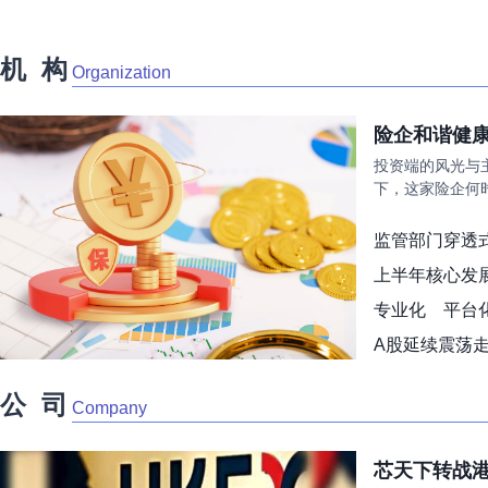
机 构
Organization
险企和谐健康
投资端的风光与
下，这家险企何
监管部门穿透
上半年核心发
专业化 平台
A股延续震荡走
北京丰台以全
公 司
Company
芯天下转战港