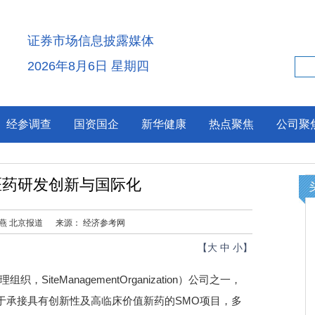
证券市场信息披露媒体
2026年8月6日 星期四
经参调查
国资国企
新华健康
热点聚焦
公司聚
医药研发创新与国际化
恩燕 北京报道
来源： 经济参考网
【
大
中
小
】
eManagementOrganization）公司之一，
于承接具有创新性及高临床价值新药的SMO项目，多