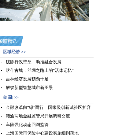
国资央企深入贯彻新发展理念，积极投身海南自贸港建
设，在政策实践、产业引领、园区建设、营收税收贡献等
方面不断强化战略支撑作用。
区域经济 >>
·
山东国资坚持问题导向牵引“由大向强”
破除行政壁垒 助推融合发展
喀什古城：丝绸之路上的“活体记忆”
吉林经济发展韧劲十足
解锁新型智慧城市新图景
金 融 >>
金融改革向“绿”而行 国家级创新试验区扩容
赣渝两地金融监管局开展调研交流
车险强化动态回溯监管
上海国际再保险中心建设实施细则落地