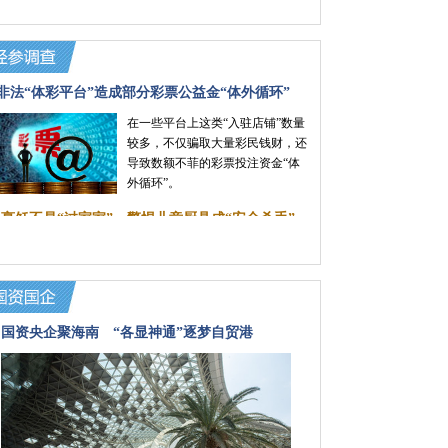
稳外贸多路举措激发企业干劲
贸易成本明显降低 RCEP红利为区域企业带来
实惠
非法“体彩平台”造成部分彩票公益金“体外循环”
在一些平台上这类“入驻店铺”数量
较多，不仅骗取大量彩民钱财，还
导致数额不菲的彩票投注资金“体
外循环”。
·
烹饪不是“过家家” 警惕儿童厨具成“安全杀手”
国资央企聚海南 “各显神通”逐梦自贸港