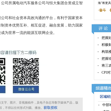
；公司所属电动汽车服务公司与恒大集团合资成立智
海”将更
·
奋斗 
公司和社会资本高效沟通的平台，有利于国家资本
有制资本优势互补、相互促进、融合发展，助力国家
设成为世界一流的能源互联网企业。
把握
积极
构筑
把握
将三
CP
区域经济
所有文字、图片、音视频稿件，及电子杂志等数字媒体产品，版
中部
获取授权
权，不得以任何形式刊载、播放。