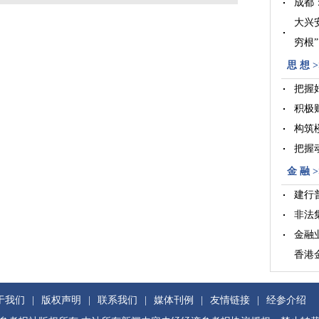
成都
大兴
穷根”
“进
思 想 >
把握
积极
构筑
把握
金 融 >
建行
非法
金融
香港
业
于我们
|
版权声明
|
联系我们
|
媒体刊例
|
友情链接
|
经参介绍