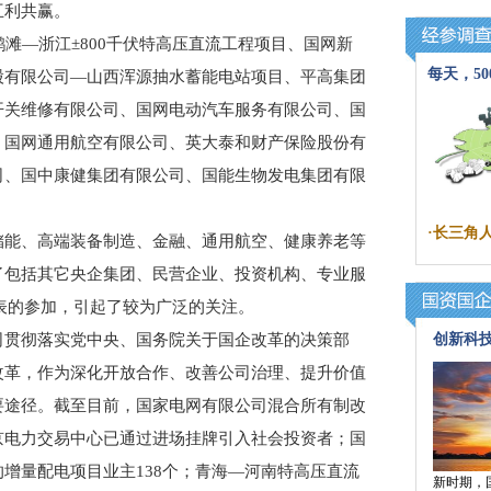
互利共赢。
—浙江±800千伏特高压直流工程项目、国网新
每天，5
股有限公司—山西浑源抽水蓄能电站项目、平高集团
开关维修有限公司、国网电动汽车服务有限公司、国
、国网通用航空有限公司、英大泰和财产保险股份有
司、国中康健集团有限公司、国能生物发电集团有限
·
长三角
能、高端装备制造、金融、通用航空、健康养老等
了包括其它央企集团、民营企业、投资机构、专业服
代表的参加，引起了较为广泛的关注。
贯彻落实党中央、国务院关于国企改革的决策部
创新科技
改革，作为深化开放合作、改善公司治理、提升价值
要途径。截至目前，国家电网有限公司混合所有制改
京电力交易中心已通过进场挂牌引入社会投资者；国
增量配电项目业主138个；青海—河南特高压直流
新时期，