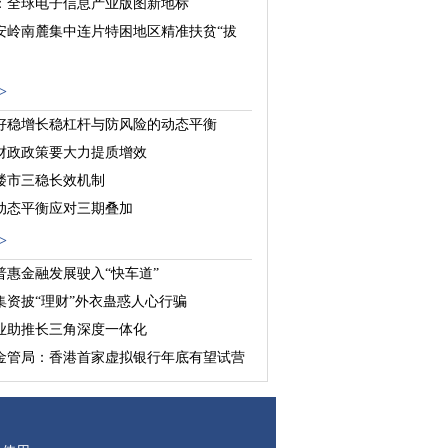
：全球电子信息产业版图新地标
安岭南麓集中连片特困地区精准扶贫“拔
博红利”持续释放 全球好货飞入千家万户
>
好稳增长稳杠杆与防风险的动态平衡
财政政策要大力提质增效
楼市三稳长效机制
动态平衡应对三期叠加
>
普惠金融发展驶入“快车道”
集资披“理财”外衣蛊惑人心行骗
业助推长三角深度一体化
金管局：香港首家虚拟银行年底有望试营