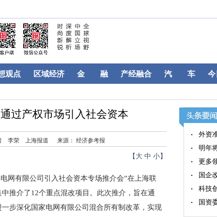
想观点
区域经济
金 融
产经融合
汽 车
今
：通过产权市场引入社会资本
外资
者 李荣 上海报道
来源： 经济参考报
明年
【
大
中
小
】
更多
国企
电网有限公司引入社会资本专场推介会”在上海联
科技
中推介了12个重点混改项目。此次推介，旨在通
国资
进一步深化国家电网有限公司混合所有制改革，实现