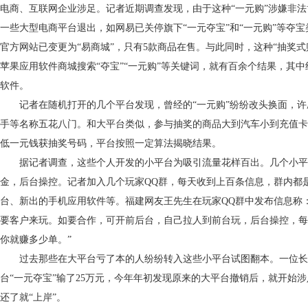
电商、互联网企业涉足。记者近期调查发现，由于这种“一元购”涉嫌非
一些大型电商平台退出，如网易已关停旗下“一元夺宝”和“一元购”等夺宝
官方网站已变更为“易商城”，只有5款商品在售。与此同时，这种“抽奖式
苹果应用软件商城搜索“夺宝”“一元购”等关键词，就有百余个结果，其
软件。
记者在随机打开的几个平台发现，曾经的“一元购”纷纷改头换面，许
手等名称五花八门。和大平台类似，参与抽奖的商品大到汽车小到充值卡
低一元钱获抽奖号码，平台按照一定算法揭晓结果。
据记者调查，这些个人开发的小平台为吸引流量花样百出。几个小平
金，后台操控。记者加入几个玩家QQ群，每天收到上百条信息，群内都是
台、新出的手机应用软件等。福建网友王先生在玩家QQ群中发布信息称
要客户来玩。如要合作，可开前后台，自己拉人到前台玩，后台操控，每
你就赚多少单。”
过去那些在大平台亏了本的人纷纷转入这些小平台试图翻本。一位长
台“一元夺宝”输了25万元，今年年初发现原来的大平台撤销后，就开始
还了就“上岸”。