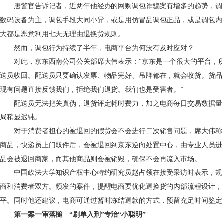
唐警官告诉记者，近两年他经办的网购调包诈骗案有增多的趋势，调
数码设备为主，调包手段大同小异，或是用仿冒品调包正品，或是调包内
大都是恶意利用七天无理由退换货规则。
然而，调包行为持续了半年，电商平台为何没有及时应对？
对此，京东西南公司公关部席大伟表示：“京东是一个很大的平台，
送员收回。配送员只要确认发票、物品完好、吊牌都在，就会收货。货品
现有问题直接反馈我们，拒绝我们退货。我们也是受害者。”
配送员无法把关真伪，退货评定耗时费力，加之电商每日交易数据量
局稍显迟钝。
对于消费者担心的被退回的假货会不会进行二次销售问题，席大伟称
商品，快递员上门取件后，会被退回到京东逆向处置中心，由专业人员进
品会被退回商家，而其他商品则会被销毁，确保不会再流入市场。
中国政法大学知识产权中心特约研究员赵占领在接受采访时表示，规
商和消费者双方。频发的案件，提醒电商要优化退换货的内部流程设计，
平。同时他还建议，电商可通过暂时冻结退款的方式，预留充足时间鉴定
第一案一审落槌 “刷单入刑”专治“小聪明”