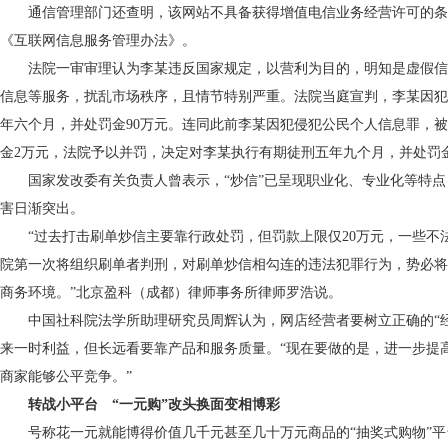
通信管理部门还查明，该网站不具备获得增值电信业务经营许可的条
《互联网信息服务管理办法》。
法院一审审理认为李某违反国家规定，以营利为目的，明知是虚假信
信息等服务，扰乱市场秩序，且情节特别严重。法院当庭宣判，李某因犯
年六个月，并处罚金90万元。连同此前李某因犯侵犯公民个人信息罪，
金2万元，法院予以并罚，决定对李某执行有期徒刑五年九个月，并处罚金
国家发改委有关负责人曾表示，“炒信”已呈现职业化、专业化等特点
害日渐突出。
“过去打击刷单炒信主要靠行政处罚，但罚款上限仅20万元，一些不
院第一次将组织刷单者判刑，对刷单炒信相勾连的违法犯罪行为，势必将
商务环境。”北京盈科（成都）律师事务所律师罗浩说。
中国社科院法学所助理研究员周辉认为，网店经营者要树立正确的“经营
来一时利益，但长远看要靠产品和服务质量。“现在要做的是，进一步提高
商家能够公平竞争。”
转战小平台 “一元购”改头换面变相博彩
号称花一元就能博得价值几千元甚至几十万元商品的“抽奖式购物”平