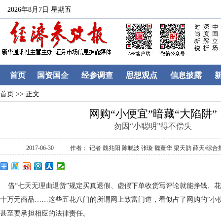
2026年8月7日 星期五
首页
国资国企
经参调查
思想观点
信息披露
首页
>> 正文
网购“小便宜”暗藏“大陷阱”
勿因“小聪明”得不偿失
2017-06-30
作者： 记者 魏兆阳 陈晓波 张璇 魏董华 梁天韵 薛天/综
借“七天无理由退货”规定买真退假、虚假下单收货写评论就能挣钱、花
十万元商品……这些五花八门的所谓网上致富门道，看似占了网购的“小
甚至要承担相应的法律责任。