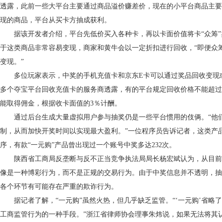
透露，此前一些大平台主要通过商品溢价赚差价，现在的小平台商品主要
现的商品，平台从买卡方抽成获利。
据该开发者介绍，平台先低价买入各种卡，再以卡面价值将卡“众筹”
于这类商品非常容易变现，商家和黄牛会以一定折扣进行回收，“即便众
变现。”
多位玩家表示，中奖的手机充值卡和京东E卡可以通过奖品回收变现
多个夺宝平台回收充值卡的服务商透露，有的平台规定回收价格不能超过
能取得佣金，根据收卡面值的3％计酬。
通过后台生成大量虚拟用户参与抽奖仍是一些平台惯用的伎俩。“他
制，从而加快开奖时间以实现最大盈利。”一位程序员告诉记者，这类产
序，有款“一元购”产品曾出现过一个账号中奖多达232次。
陕西省工商局反垄断与反不正当竞争执法局局长杨宏斌认为，从目前掌
像是一种博彩行为，而不是正规的交易行为。由于中奖信息并不透明，抽
各个环节有可能存在严重的欺诈行为。
据记者了解，“一元购”虽然火热，但几乎缺乏监管。“‘一元购’省略
工商监管行为的一种手段。”浙江省律师协会理事朱炜说，如果无法将其