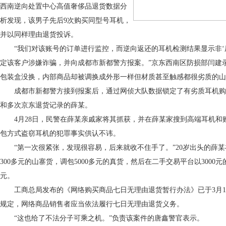
西南逆向处置中心高值奢侈品退货数据分
析发现，该男子先后9次购买同型号耳机，
并以同样理由退货投诉。
“我们对该账号的订单进行监控，而逆向返还的耳机检测结果显示非‘
定该客户涉嫌诈骗，并向成都市新都警方报案。”京东西南区防损部闫建
包装盒没换，内部商品却被调换成外形一样但材质甚至触感都很劣质的山
成都市新都警方接到报案后，通过网侦大队数据锁定了有劣质耳机购
和多次京东退货记录的薛某。
4月28日，民警在薛某亲戚家将其抓获，并在薛某家搜到高端耳机和
包方式盗窃耳机的犯罪事实供认不讳。
“第一次很紧张，发现很容易，后来就收不住手了。”20岁出头的薛某
300多元的山寨货，调包5000多元的真货，然后在二手交易平台以3000
元。
工商总局发布的《网络购买商品七日无理由退货暂行办法》已于3月1
规定，网络商品销售者应当依法履行七日无理由退货义务。
“这也给了不法分子可乘之机。”负责该案件的唐鑫警官表示。