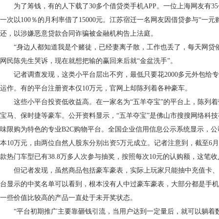
为了筹钱，有的人下载了30多个借贷类手机APP。一位上海网友有3
一次以100％的月利率借了15000元。江苏宿迁一名网友因借贷参与“一
还，以涉嫌恶意贷款合同诈骗被金融机构告上法庭。
“身边人都知道我是个赌徒，已经妻离子散，工作也丢了，每天网贷催
网民陈先生哭诉，现在就想把输的赢回来后就“金盆洗手”。
记者调查发现，这类小平台层出不穷，最低只要花2000多元外包给专
运作。有的平台注册资本仅10万元，官网上却陈列着各种豪车。
这些小平台投资低收益高。在一家名为“五羊夺宝”的平台上，陈列着
宝马、保时捷等豪车。公开资料显示，“五羊夺宝”是佛山市搜搜网络科
味限购为特色的专业B2C购物平台。全国企业信用信息公示系统显示，公司
本10万元，由两位自然人股东分别出资5万元成立。记者注意到，截至6月
款热门车型已有38.8万多人次参与抽奖，按照每次10元的认购额，这笔收
但记者发现，虽然商品包括豪车豪表，实际上玩家只能抽中充值卡、
台显示的中奖名单可以看到，根本没有人中过豪车豪表，大部分都是手机
一些价值比较高的产品一直处于未开奖状态。
“平台初期推广主要靠砸钱引流，当用户达到一定量后，就可以躺着数