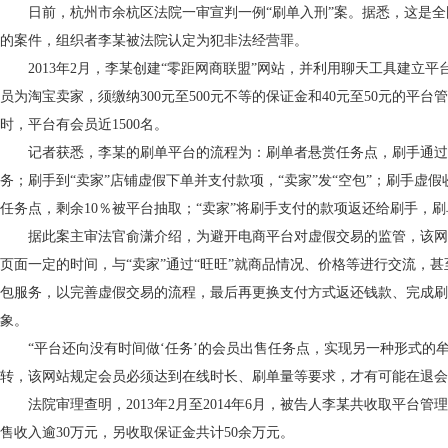
日前，杭州市余杭区法院一审宣判一例“刷单入刑”案。据悉，这是全
的案件，组织者李某被法院认定为犯非法经营罪。
2013年2月，李某创建“零距网商联盟”网站，并利用聊天工具建立平
员为淘宝卖家，须缴纳300元至500元不等的保证金和40元至50元的平
时，平台有会员近1500名。
记者获悉，李某的刷单平台的流程为：刷单者悬赏任务点，刷手通过聊
务；刷手到“卖家”店铺虚假下单并支付款项，“卖家”发“空包”；刷手虚假
任务点，剩余10％被平台抽取；“卖家”将刷手支付的款项返还给刷手，
据此案主审法官俞潇介绍，为避开电商平台对虚假交易的监管，该网
页面一定的时间，与“卖家”通过“旺旺”就商品情况、价格等进行交流，
包服务，以完善虚假交易的流程，最后再更换支付方式返还钱款、完成刷
象。
“平台还向没有时间做‘任务’的会员出售任务点，实现另一种形式的牟
转，该网站规定会员必须达到在线时长、刷单量等要求，才有可能在退会
法院审理查明，2013年2月至2014年6月，被告人李某共收取平台管
售收入逾30万元，另收取保证金共计50余万元。