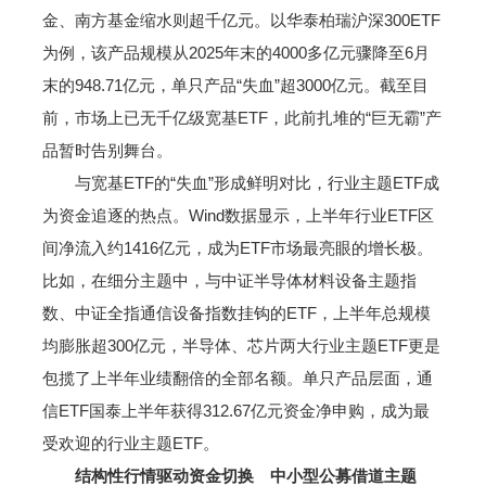
金、南方基金缩水则超千亿元。以华泰柏瑞沪深300ETF
为例，该产品规模从2025年末的4000多亿元骤降至6月
末的948.71亿元，单只产品“失血”超3000亿元。截至目
前，市场上已无千亿级宽基ETF，此前扎堆的“巨无霸”产
品暂时告别舞台。
与宽基ETF的“失血”形成鲜明对比，行业主题ETF成
为资金追逐的热点。Wind数据显示，上半年行业ETF区
间净流入约1416亿元，成为ETF市场最亮眼的增长极。
比如，在细分主题中，与中证半导体材料设备主题指
数、中证全指通信设备指数挂钩的ETF，上半年总规模
均膨胀超300亿元，半导体、芯片两大行业主题ETF更是
包揽了上半年业绩翻倍的全部名额。单只产品层面，通
信ETF国泰上半年获得312.67亿元资金净申购，成为最
受欢迎的行业主题ETF。
结构性行情驱动资金切换 中小型公募借道主题