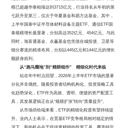
模已超越华泰柏瑞达到3715亿元，行业排名从年初的第
七跃升至第三，仅次于华夏基金和易方达基金。其中，
上半年国泰中证半导体材料设备主题ETF、通信ETF国
泰规模增长最显著，分别高达352亿元、454亿元。与此
同时，海富通基金、永赢基金也凭借在城投债、卫星等
细分赛道的精准布局，分别以445亿元和144亿元的增长
额跻身前列。
从“跑马圈地”到“精耕细作” 精细化时代来临
站在年中时点回望，2026年上半年ETF市场的显著
分化并非偶然。随着投资者结构机构化、投资策略工具
化趋势深化，ETF作为高效、透明、便捷的资产配置工
具，其发展逻辑正在从“规模扩张”转向“质量提升”。
从市场供给端来看，ETF的精细化程度有望持续提
升。业内人士表示，在宽基ETF竞争格局相对稳定的情
况下，新的机会在于提供更精细的投资工具，覆盖特定