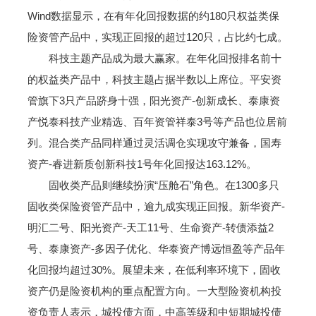
Wind数据显示，在有年化回报数据的约180只权益类保
险资管产品中，实现正回报的超过120只，占比约七成。
科技主题产品成为最大赢家。在年化回报排名前十
的权益类产品中，科技主题占据半数以上席位。平安资
管旗下3只产品跻身十强，阳光资产-创新成长、泰康资
产悦泰科技产业精选、百年资管祥泰3号等产品也位居前
列。混合类产品同样通过灵活调仓实现攻守兼备，国寿
资产-睿进新质创新科技1号年化回报达163.12%。
固收类产品则继续扮演“压舱石”角色。在1300多只
固收类保险资管产品中，逾九成实现正回报。新华资产-
明汇二号、阳光资产-天工11号、生命资产-转债添益2
号、泰康资产-多因子优化、华泰资产博远恒盈等产品年
化回报均超过30%。展望未来，在低利率环境下，固收
资产仍是险资机构的重点配置方向。一大型险资机构投
资负责人表示，城投债方面，中高等级和中短期城投债