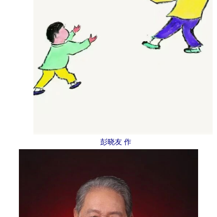
彭晓友 作