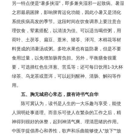
另一特点便是“暑多挟湿”，即多兼夹湿邪一起致病。暑湿
之邪最易困脾，影响脾胃运化功能，因此小暑又是消化
系统疾病高发的季节。这段时间在饮食调养上要注意合
理饮食，荤素搭配，以清淡为佳。可以适当喝些粥，用
荷叶、土茯苓、扁豆、薏米、猪苓、泽泻、木棉花等材
料煲成的消暑汤或粥。多吃水果也有益防暑，但是不要
食用过量，以免增加肠胃负担。另外，平衡膳食很重
要，可选择红色生洋葱、苦瓜等；还可每日饮用1-3大杯
绿茶、乌龙茶或普洱，可以起到醒神、清肠、解闷等作
用。
五、胸无城府心常态，腹有诗书气自华
陈可冀认为，读书是人生的一大乐趣与享受，能使
人洞明处事道理。而音乐可使人在繁杂的工作之后，精
神得到很好的休整，起到神清气爽、理清思绪的作用。
中医学提倡养心和养性，歌声和乐曲能够使人“放下”“放