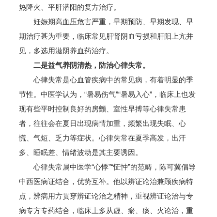
热降火、平肝潜阳的复方治疗。
妊娠期高血压危害严重，早期预防、早期发现、早
期治疗甚为重要，临床常见肝肾阴血亏损和肝阳上亢并
见，多选用滋阴养血药治疗。
二是益气养阴清热，防治心律失常。
心律失常是心血管疾病中的常见病，有着明显的季
节性。中医学认为，“暑易伤气”“暑易入心”，临床上也发
现有些平时控制良好的房颤、室性早搏等心律失常患
者，往往会在夏日出现病情加重，频繁出现失眠、心
慌、气短、乏力等症状。心律失常在夏季高发，出汗
多、睡眠差、情绪波动是其主要诱因。
心律失常属中医学“心悸”“怔忡”的范畴，陈可冀倡导
中西医病证结合，优势互补。他以辨证论治兼顾疾病特
点，辨病用方贯穿辨证论治之精神，重视辨证论治与专
病专方专药结合，临床上多从虚、瘀、痰、火论治，重