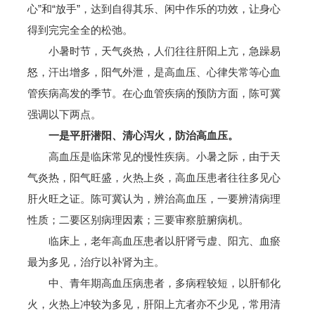
心”和“放手”，达到自得其乐、闲中作乐的功效，让身心
得到完完全全的松弛。
小暑时节，天气炎热，人们往往肝阳上亢，急躁易
怒，汗出增多，阳气外泄，是高血压、心律失常等心血
管疾病高发的季节。在心血管疾病的预防方面，陈可冀
强调以下两点。
一是平肝潜阳、清心泻火，防治高血压。
高血压是临床常见的慢性疾病。小暑之际，由于天
气炎热，阳气旺盛，火热上炎，高血压患者往往多见心
肝火旺之证。陈可冀认为，辨治高血压，一要辨清病理
性质；二要区别病理因素；三要审察脏腑病机。
临床上，老年高血压患者以肝肾亏虚、阳亢、血瘀
最为多见，治疗以补肾为主。
中、青年期高血压病患者，多病程较短，以肝郁化
火，火热上冲较为多见，肝阳上亢者亦不少见，常用清