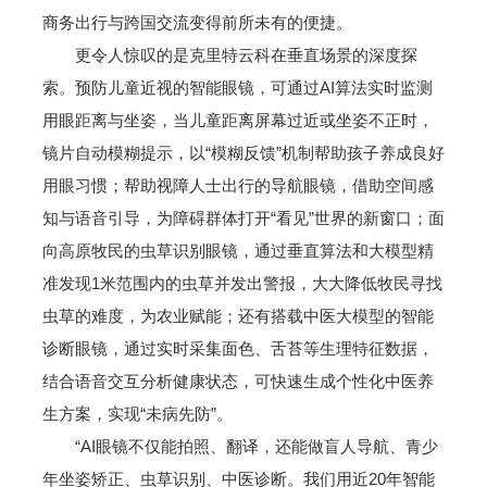
商务出行与跨国交流变得前所未有的便捷。
更令人惊叹的是克里特云科在垂直场景的深度探
索。预防儿童近视的智能眼镜，可通过AI算法实时监测
用眼距离与坐姿，当儿童距离屏幕过近或坐姿不正时，
镜片自动模糊提示，以“模糊反馈”机制帮助孩子养成良好
用眼习惯；帮助视障人士出行的导航眼镜，借助空间感
知与语音引导，为障碍群体打开“看见”世界的新窗口；面
向高原牧民的虫草识别眼镜，通过垂直算法和大模型精
准发现1米范围内的虫草并发出警报，大大降低牧民寻找
虫草的难度，为农业赋能；还有搭载中医大模型的智能
诊断眼镜，通过实时采集面色、舌苔等生理特征数据，
结合语音交互分析健康状态，可快速生成个性化中医养
生方案，实现“未病先防”。
“AI眼镜不仅能拍照、翻译，还能做盲人导航、青少
年坐姿矫正、虫草识别、中医诊断。我们用近20年智能