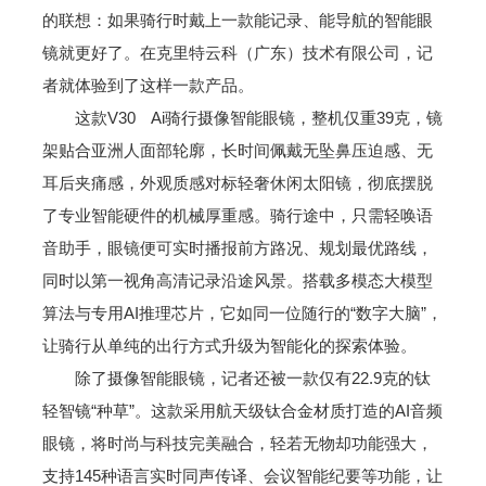
的联想：如果骑行时戴上一款能记录、能导航的智能眼
镜就更好了。在克里特云科（广东）技术有限公司，记
者就体验到了这样一款产品。
这款V30 Ai骑行摄像智能眼镜，整机仅重39克，镜
架贴合亚洲人面部轮廓，长时间佩戴无坠鼻压迫感、无
耳后夹痛感，外观质感对标轻奢休闲太阳镜，彻底摆脱
了专业智能硬件的机械厚重感。骑行途中，只需轻唤语
音助手，眼镜便可实时播报前方路况、规划最优路线，
同时以第一视角高清记录沿途风景。搭载多模态大模型
算法与专用AI推理芯片，它如同一位随行的“数字大脑”，
让骑行从单纯的出行方式升级为智能化的探索体验。
除了摄像智能眼镜，记者还被一款仅有22.9克的钛
轻智镜“种草”。这款采用航天级钛合金材质打造的AI音频
眼镜，将时尚与科技完美融合，轻若无物却功能强大，
支持145种语言实时同声传译、会议智能纪要等功能，让