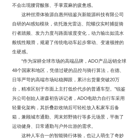
不会出现腰背酸胀、手掌震麻的疲惫感。
这种丝滑体验源自惠州锐鉴兴新能源科技有限公司
自研的AI感知模块，依托激光雷达、陀螺仪实时捕捉骑
行者踏频、发力力度与路面坡度变化，动力输出如流水
般线性顺滑，规避了传统电动车起步窜动、变速顿挫的
生硬感。
“作为深耕全球市场的高端品牌，ADO产品远销全球
48个国家和地区，凭借过硬的品控与骑行算法，在德、
日等严苛的高端市场站稳脚跟，累计出货量突破20万
台，精准区别于市面上主打低价代步的普通车型。”锐鉴
兴公司创始人谢森初告诉记者，ADO电助力自行车采用
轻量化架构，其折叠款收纳后可轻松放入私家车后备
箱，兼顾城市通勤、周末郊野骑行等多元场景，平衡了
运动健身、日常通勤与户外出游的需求。
这种人车合一的智能骑行体验，也让人萌生了奇妙