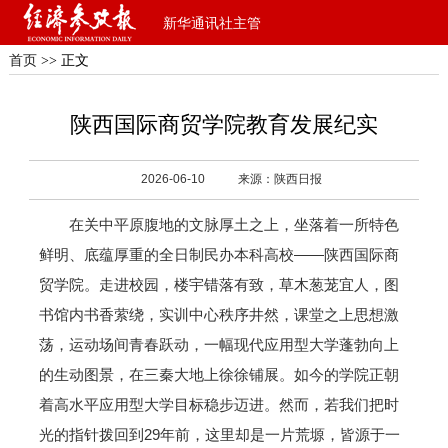
新华通讯社主管
首页
>> 正文
陕西国际商贸学院教育发展纪实
2026-06-10
来源：陕西日报
在关中平原腹地的文脉厚土之上，坐落着一所特色
鲜明、底蕴厚重的全日制民办本科高校——陕西国际商
贸学院。走进校园，楼宇错落有致，草木葱茏宜人，图
书馆内书香萦绕，实训中心秩序井然，课堂之上思想激
荡，运动场间青春跃动，一幅现代应用型大学蓬勃向上
的生动图景，在三秦大地上徐徐铺展。如今的学院正朝
着高水平应用型大学目标稳步迈进。然而，若我们把时
光的指针拨回到29年前，这里却是一片荒塬，皆源于一