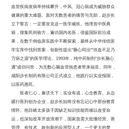
血管疾病发病率持续攀升，中风、冠心病成为威胁群众
健康的重大难题。面对无数患者的痛苦与无助，赵步长
立下誓言：一定要攻克这一医学顽疾。他埋首中医典
籍，搜集民间验方，遍访国内名医，借鉴国际前沿成
果，在数千例临床实践中不断探索，最终从中华传统医
学宝库中找到答案，创新性提出“脑心同治”“供血不足乃
万病之源”的医学理论。1993年，纯中药制剂“步长脑心
通”成功问世，为无数心脑血管病患者带来福音。同年，
咸阳步长制药有限公司正式成立，他践行以实业报国，
以医药惠民。
医者仁心，兼济天下；实业有成，心念教育。从边
疆行医到创办企业，赵步长始终没有忘记心中那份教育
情怀。他目睹太多孩子因缺乏知识技能而难以改变命
运，也深知改革开放浪潮下，国家急需大批懂经营、善
管理、有技术、敢创新的应用型人才。一个更大的梦