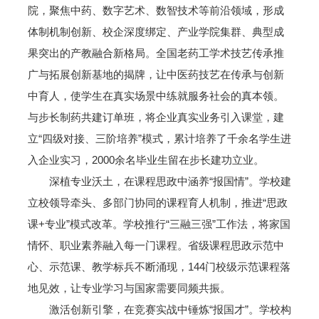
院，聚焦中药、数字艺术、数智技术等前沿领域，形成
体制机制创新、校企深度绑定、产业学院集群、典型成
果突出的产教融合新格局。全国老药工学术技艺传承推
广与拓展创新基地的揭牌，让中医药技艺在传承与创新
中育人，使学生在真实场景中练就服务社会的真本领。
与步长制药共建订单班，将企业真实业务引入课堂，建
立“四级对接、三阶培养”模式，累计培养了千余名学生进
入企业实习，2000余名毕业生留在步长建功立业。
深植专业沃土，在课程思政中涵养“报国情”。学校建
立校领导牵头、多部门协同的课程育人机制，推进“思政
课+专业”模式改革。学校推行“三融三强”工作法，将家国
情怀、职业素养融入每一门课程。省级课程思政示范中
心、示范课、教学标兵不断涌现，144门校级示范课程落
地见效，让专业学习与国家需要同频共振。
激活创新引擎，在竞赛实战中锤炼“报国才”。学校构