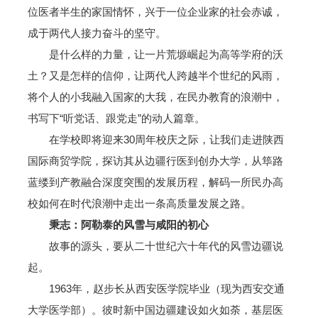
位医者半生的家国情怀，兴于一位企业家的社会赤诚，
成于两代人接力奋斗的坚守。
是什么样的力量，让一片荒塬崛起为高等学府的沃
土？又是怎样的信仰，让两代人跨越半个世纪的风雨，
将个人的小我融入国家的大我，在民办教育的浪潮中，
书写下“听党话、跟党走”的动人篇章。
在学校即将迎来30周年校庆之际，让我们走进陕西
国际商贸学院，探访其从边疆行医到创办大学，从筚路
蓝缕到产教融合深度突围的发展历程，解码一所民办高
校如何在时代浪潮中走出一条高质量发展之路。
秉志
：阿勒泰的风雪与咸阳的初心
故事的源头，要从二十世纪六十年代的风雪边疆说
起。
1963年，赵步长从西安医学院毕业（现为西安交通
大学医学部）。彼时新中国边疆建设如火如荼，基层医