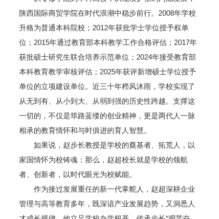
陕西国际商贸学院在时代浪潮中稳步前行。2008年学校
升格为普通本科院校；2012年获批学士学位授予权单
位；2015年通过教育部本科教学工作合格评估；2017年
获批硕士研究生联合培养示范单位；2024年接受教育部
本科教育教学审核评估；2025年获评新增硕士学位授予
单位的立项建设单位。近三十年栉风沐雨，学校实现了
从无到有、从小到大、从弱到强的历史性跨越。支撑这
一切的，不仅是筚路蓝缕的创业精神，更是两代人一脉
相承的教育情怀和与时俱进的育人智慧。
如果说，赵步长教授是学校的奠基者、拓荒人，以
家国情怀为校铸魂；那么，赵超校长就是学校的领航
者、创新者，以时代眼光为校赋能。
作为接过发展重任的新一代掌舵人，赵超深耕企业
管理与高等教育多年，既深谙产业发展趋势，又洞悉人
才成长规律。他立足学校办学根基，传承步长“艰苦奋