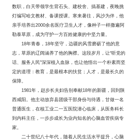
数职，白天带领学生背石头、建校舍、搞基建，夜晚挑
灯编写哈文教材、备课授课。寒来暑往，风沙为伴，他
亲手培养出2000余名医疗卫生人才，像种子一样撒遍阿
勒泰草原，成为守护一方百姓健康的中坚力量。
18年青春，18年坚守，边疆的风雪磨砺了他的意
志，草原的辽阔涵养了他的胸襟。这段岁月，让“听党的
话、服务人民”深深植入血脉，也让他悟出一个朴素而坚
定的道理：教育，是最根本的扶贫；人才，是最长久的
保障。
1981年，赵步长夫妇告别奉献18年的新疆，回到陕
西咸阳。他主动放弃县团级干部身份与待遇，甘做一名
普通医生，在核工业二一五医院潜心临床，从医务科长
到内科主任，一步步成长为业内知名的心脑血管疾病专
家。
二十世纪八十年代，随着人民生活水平提升，心脑