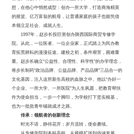
想，在他心中悄然成型：创办一所大学，打造商海精英
的摇篮、亿万富翁的航母，让普通家庭的孩子也能凭借
本领立足社会、成就人生。
1997年，赵步长投巨资创办陕西国际商贸专修学
院。从此，一位医者、一位企业家，正式踏上为民办教
育拓荒耕耘的漫漫征途。建校之初，条件艰苦，困难重
重。赵步长确立“公益性、合理性、科学性”的办学理念，
将步长制药“政治品牌、公益品牌、产品品牌”三品合一的
文化基因，注入这所新生高校的血脉之中。他以“办好一
个企业、一所大学、一所医院”为人生夙愿，把教育帮扶
作为使命担当，一步一个脚印，为学校打下坚实根基，
也为一批批青年铺就成才之路。
传承：领航者的
创新理念
时光不语，静待花开；岁月流转，使命赓续。
从专修学院到本科高校，从规模扩张到内涵发展，