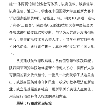
建“一体两翼”创新创业教育体系，以赛促教、以赛促学、
以赛促创。近三年，学生在中国国际大学生创新大赛中
斩获国家级铜奖8项、省级金、银、铜奖100余项；在电
子商务“三创赛”、陕西省职业院校技能大赛中屡获金奖，
多项成果打破传统强校垄断。与华为云共建开发者创新
中心，培养前沿技术复合型人才，引导学生在实战中勇
担时代使命、践行青年担当，真正把论文写在祖国大地
上。
从党建领航到思政铸魂，从价值引领到实践赋能，
陕西国际商贸学院始终坚守立德树人初心，将两代人教
育报国的薪火代代相传。一批又一批商院学子从这里走
出，或投身医药健康守护民生，或深耕数字经济创新创
业，或立足基层服务社会，用所学所长实现人生价值，
用实际行动诠释育人报国的深刻内涵。
展望：
行稳致远
启新篇