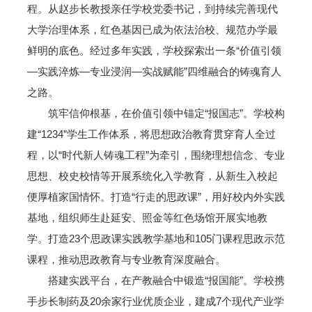
程。从赵步长教授亲任学校党委书记，到持续完善现代
大学治理体系，红色基因已成为依法治校、规范办学最
鲜明的底色。经过多年实践，学校探索出一条“价值引领
—实践淬炼—专业浸润—实战赋能”四维融合的铸魂育人
之路。
筑牢信仰根基，在价值引领中锚定“报国志”。学校构
建“1234”学生工作体系，将思想政治教育贯穿育人全过
程，以“时代新人铸魂工程”为牵引，围绕理想信念、专业
思想、校史校情等开展系统化入学教育，从新生入校起
便厚植家国情怀。打造“行走的思政课”，用好校内外实践
基地，组织师生赴延安、照金等红色场馆开展实地教
学。打造23个思政课实践教学基地和105门课程思政示范
课程，推动思政教育与专业教育深度融合。
搭建实践平台，在产教融合中锻造“报国能”。学校携
手步长制药及20余家行业优质企业，建成7个现代产业学