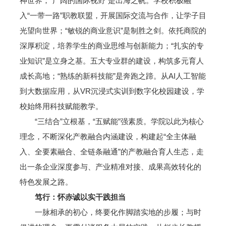
神世界；“广阔的国际视野”是出海之帆。学校积极融
入“一带一路”职教联盟，开展国际交流与合作，让学子目
光望向世界；“敏锐的商业意识”是制胜之剑。依托商院的
深厚积淀，培养学生的商业思维与创新能力；“扎实的专
业知识”是立身之基。五大专业群的建设，构筑多元育人
成长高地；“熟练的新科技能”是奔跑之蹄。从AI人工智能
到大数据应用，从VR沉浸式实训到数字化校园建设，学
校始终用科技赋能教学。
“三结合”立根基，“五赋能”强素质。学院以此为核心
理念，不断深化产教融合内涵建设，构建起“全主体融
入、全要素融合、全链条融通”的产教融合育人生态，走
出一条企业深度参与、产业精准对接、成果高效转化的
特色发展之路。
笃行：
怀赤诚以实干践担当
一脉相承的初心，终要化作脚踏实地的步履；与时