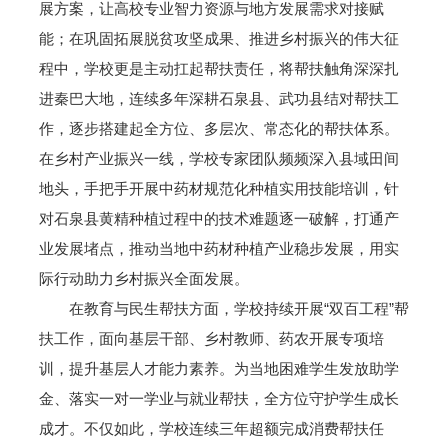
展方案，让高校专业智力资源与地方发展需求对接赋
能；在巩固拓展脱贫攻坚成果、推进乡村振兴的伟大征
程中，学校更是主动扛起帮扶责任，将帮扶触角深深扎
进秦巴大地，连续多年深耕石泉县、武功县结对帮扶工
作，逐步搭建起全方位、多层次、常态化的帮扶体系。
在乡村产业振兴一线，学校专家团队频频深入县域田间
地头，手把手开展中药材规范化种植实用技能培训，针
对石泉县黄精种植过程中的技术难题逐一破解，打通产
业发展堵点，推动当地中药材种植产业稳步发展，用实
际行动助力乡村振兴全面发展。
在教育与民生帮扶方面，学校持续开展“双百工程”帮
扶工作，面向基层干部、乡村教师、药农开展专项培
训，提升基层人才能力素养。为当地困难学生发放助学
金、落实一对一学业与就业帮扶，全方位守护学生成长
成才。不仅如此，学校连续三年超额完成消费帮扶任