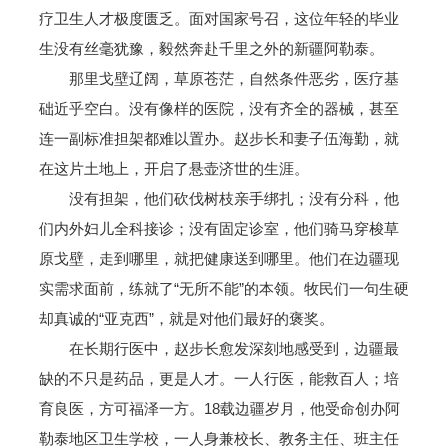
疗卫生人才极度匮乏。面对国家号召，这位年轻的毕业
生没有丝毫犹豫，毅然奔赴千里之外的新疆阿勒泰。
那里戈壁辽阔，草原苍茫，自然条件恶劣，医疗基
础近乎空白。没有像样的医院，没有齐全的器械，甚至
连一副标准担架都难以置办。赵步长和妻子伍海勤，就
在这片土地上，开启了悬壶济世的生涯。
没有担架，他们砍伐树枝亲手绑扎；没有分科，他
们内外妇儿全科接诊；没有固定诊室，他们骑马穿梭草
原戈壁，走到哪里，就把健康送到哪里。他们在边疆现
实需求面前，练就了“无所不能”的本领。牧民们一句生硬
却真诚的“亚克西”，就是对他们最好的褒奖。
在长期行医中，赵步长愈发深刻地感受到，边疆最
缺的不只是药品，更是人才。一人行医，能救百人；培
育良医，方可福泽一方。18载边疆岁月，他受命创办阿
勒泰地区卫生学校，一人身兼校长、教务主任、班主任