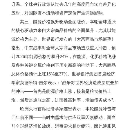
升温。全球央行政策从过去几年的高度同向转向差异化
应对，对国际资本流动和资产定价产生深远影响。
其三，能源价格飙升驱动全面涨价。本轮全球通胀
的核心驱动力来自大宗商品价格的全面飙升，尤其以能
源价格为主导。世界银行发布的《大宗商品市场展望》
指出，中东战事对全球大宗商品市场造成重大冲击，预
计2026年能源价格将飙升24%，在能源、化肥价格飞涨
及多种关键金属价格创下历史新高的推动下，大宗商品
总体价格预计上涨16%至37%。世界银行集团首席经济
学家英德米特·吉尔表示：“战争对世界经济造成层层叠加
的冲击——首先是能源价格上涨，接着是粮食价格上
涨，然后是通胀走高，进而推高利率，增加债务成本”。
欧洲央行首席经济学家连恩表示，本轮能源冲击与
四年前不同——当时由需求与供应双重因素驱动，而当
前全球经济增长放缓、消费需求相对疲弱，因此通胀风