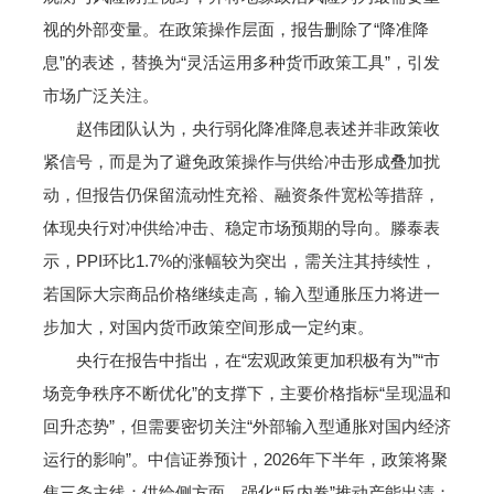
视的外部变量。在政策操作层面，报告删除了“降准降
息”的表述，替换为“灵活运用多种货币政策工具”，引发
市场广泛关注。
赵伟团队认为，央行弱化降准降息表述并非政策收
紧信号，而是为了避免政策操作与供给冲击形成叠加扰
动，但报告仍保留流动性充裕、融资条件宽松等措辞，
体现央行对冲供给冲击、稳定市场预期的导向。滕泰表
示，PPI环比1.7%的涨幅较为突出，需关注其持续性，
若国际大宗商品价格继续走高，输入型通胀压力将进一
步加大，对国内货币政策空间形成一定约束。
央行在报告中指出，在“宏观政策更加积极有为”“市
场竞争秩序不断优化”的支撑下，主要价格指标“呈现温和
回升态势”，但需要密切关注“外部输入型通胀对国内经济
运行的影响”。中信证券预计，2026年下半年，政策将聚
焦三条主线：供给侧方面，强化“反内卷”推动产能出清；