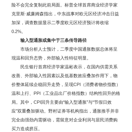
险不会完全复制此前局面。标普全球首席商业经济学家
克里斯·威廉姆森指出，中东战事对欧元区经济冲击日益
加深，调查数据显示二季度欧元区经济预计将收缩
0.2%。
输入型通胀或集中于三条传导路径
市场分析人士预计，二季度中国通胀数据总体将呈
现温和回升态势，外部输入性特征明显。
民生银行首席经济学家温彬表示，在国内供需关系
改善、外部输入性因素以及低基数效应叠加作用下，物
价整体延续企稳回升走势，呈现CPI（消费者物价指数）
温和上行、PPI（工业品出厂价格指数）结构性回升的格
局。其中，CPI回升主要由“输入型通胀”与“节假日效
应”双重叠加驱动。野村证券等机构指出，通胀推手并非
完全由强劲内需驱动，需留意对企业利润与居民消费购
买力造成挤压。