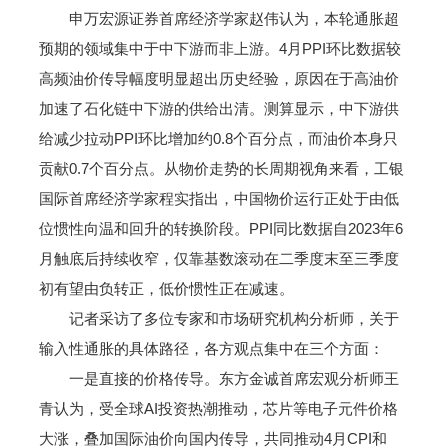
申万宏源证券首席经济学家赵伟认为，本轮通胀超
预期的领域集中于中下游而非上游。4月PPI环比数据较
高频油价传导幅度明显超出历史经验，原因在于高油价
加速了石化链中下游的供给出清。测算显示，中下游供
给减少拉动PPI环比增加约0.8个百分点，而油价本身只
贡献0.7个百分点。从物价走势的长周期视角来看，工银
国际首席经济学家程实指出，中国物价运行正处于由低
位惯性向温和回升的转换阶段。PPI同比数据自2023年6
月触底后持续收窄，仅靠基数滚动在二季度末至三季度
初有望由负转正，低价惯性正在减速。
记者采访了多位专家和市场研究机构分析师，关于
输入性通胀的具体路径，各方观点集中在三个方面：
一是直接的价格传导。东方金诚首席宏观分析师王
青认为，受全球AI投资热潮推动，芯片等电子元件价格
大涨，叠加国际油价向国内传导，共同推动4月CPI和