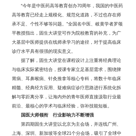
“今年是中医药高等教育创办70周年，我国的中医药
高等教育已经走上规模化、规范化道路，不过也存在师
承不足、个性不够等问题。”全国名中医、岐黄学者罗颂
平教授指出，固生大讲堂可作为院校教育的补充，为广
大基层中医师提供在线师承学习的途径，对于提高临床
诊疗水平具有很强的现实意义。
据了解，固生大讲堂在课程设计上注重将经典理论
与临床实际紧密结合，授课专家立足基层需求，围绕脾
胃病、耳鼻喉病、针灸推拿等核心专科，将数十年临床
精髓、经典经方应用、疑难病症诊疗思路进行系统化拆
解与零距离分享，让海内外的青年医师直接汲取行业最
前沿、最核心的学术与临床经验，弥补技能短板。
国医大师领衔 行业影响力不断增强
第四期固生大讲堂以北京为主会场，并连线广州、
上海、深圳、新加坡等全球21个分会场，吸引了全球中