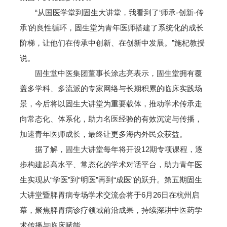
“从国医学堂到固生大讲堂，我看到了‘师承-创新-传
承’的良性循环，固生堂为青年医师搭建了系统化的成长
阶梯，让他们在传承中创新、在创新中发展。”施杞教授
说。
固生堂中医集团董事长涂志亮表示，固生堂拥有覆
盖多学科、多流派的专家网络与长期积累的临床实践场
景，今后将以固生大讲堂为重要载体，推动学术传承走
向常态化、体系化，助力名医经验的有效沉淀与传播，
加速青年医师成长，最终让更多海内外民众获益。
据了解，固生大讲堂每年将开设12期专项课程，逐
步构建起高水平、常态化的学术对话平台，助力青年医
生实现从“学医”到“明医”再到“成医”的跃升。第五期固生
大讲堂暨脾胃病专场学术交流会将于6月26日在杭州启
幕，聚焦脾胃病诊疗领域前沿成果，持续深耕中医药学
术传播与临床赋能。