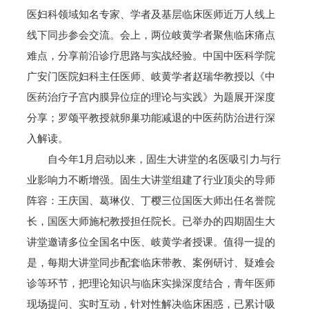
医妇科领域知名专家、学者及基层临床医师近万人线上
线下同步参会交流。会上，两位岐黄学者聚焦临床痛点
难点，分享前沿诊疗思路与实战经验。中国中医科学院
广安门医院妇科主任医师、岐黄学者赵瑞华教授以《中
医药治疗子宫内膜异位症的理论与实践》为题展开深度
分享；罗颂平教授就卵巢功能减退的中医药防治进行深
入解读。
自今年1月启动以来，固生大讲堂的名医吸引力与行
业影响力不断增强。固生大讲堂组建了行业顶尖的导师
阵容：王庆国、葛琳仪、丁樱三位国医大师出任名誉院
长，国医大师施杞教授担任院长。已举办的四期固生大
讲堂邀请多位全国名中医、岐黄学者授课。值得一提的
是，每期大讲堂同步配套临床带教、案例研讨、疑难会
诊等环节，把理论知识与临床实操深度结合，青年医师
现场提问、实时互动，针对性解决临床困惑，已累计吸