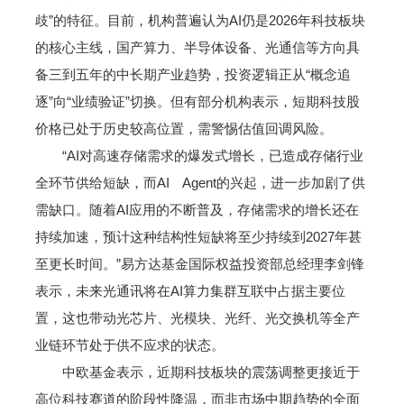
歧”的特征。目前，机构普遍认为AI仍是2026年科技板块
的核心主线，国产算力、半导体设备、光通信等方向具
备三到五年的中长期产业趋势，投资逻辑正从“概念追
逐”向“业绩验证”切换。但有部分机构表示，短期科技股
价格已处于历史较高位置，需警惕估值回调风险。
“AI对高速存储需求的爆发式增长，已造成存储行业
全环节供给短缺，而AI Agent的兴起，进一步加剧了供
需缺口。随着AI应用的不断普及，存储需求的增长还在
持续加速，预计这种结构性短缺将至少持续到2027年甚
至更长时间。”易方达基金国际权益投资部总经理李剑锋
表示，未来光通讯将在AI算力集群互联中占据主要位
置，这也带动光芯片、光模块、光纤、光交换机等全产
业链环节处于供不应求的状态。
中欧基金表示，近期科技板块的震荡调整更接近于
高位科技赛道的阶段性降温，而非市场中期趋势的全面