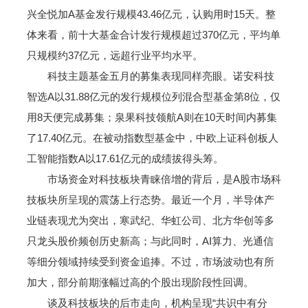
兴全悦加A基金发行规模43.46亿元，认购用时15天。整
体来看，前十大基金合计发行规模超过370亿元，平均单
只规模约37亿元，远超行业平均水平。
科技主题基金五月的募集表现同样亮眼。诺安科技
智选A以31.88亿元的发行规模位列混合型基金第8位，仅
用8天便完成募集；泉果科技领航A则在10天时间内募集
了17.40亿元。在被动指数型基金中，中欧上证科创板人
工智能指数A以17.61亿元的成绩拔得头筹。
市场资金对科技板块青睐倍增的背后，是A股市场科
技板块所呈现的震荡上行态势。最近一个月，半导体产
业链表现尤为突出，寒武纪、华虹公司、北方华创等多
只龙头股价频创历史新高；与此同时，AI算力、光通信
等细分领域持续受到资金追捧。不过，市场波动也有所
加大，部分前期涨幅过高的个股出现阶段性回调。
谈及科技板块的后市走向，机构呈现“共识中有分