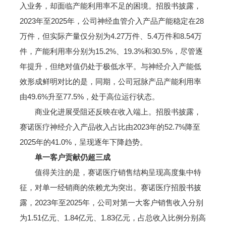
入业务，却面临产能利用率不足的困境。招股书披露，
2023年至2025年，公司神经血管介入产品产能稳定在28
万件，但实际产量仅分别为4.27万件、5.4万件和8.54万
件，产能利用率分别为15.2%、19.3%和30.5%，尽管逐
年提升，但绝对值仍处于极低水平。与神经介入产能低
效形成鲜明对比的是，同期，公司冠脉产品产能利用率
由49.6%升至77.5%，处于高位运行状态。
商业化进展受阻还反映在收入端上。招股书披露，
赛诺医疗神经介入产品收入占比由2023年的52.7%降至
2025年的41.0%，呈现逐年下降趋势。
单一客户贡献仍超三成
值得关注的是，赛诺医疗销售结构呈现高度集中特
征，对单一经销商的依赖尤为突出。赛诺医疗招股书披
露，2023年至2025年，公司对第一大客户销售收入分别
为1.51亿元、1.84亿元、1.83亿元，占总收入比例分别高