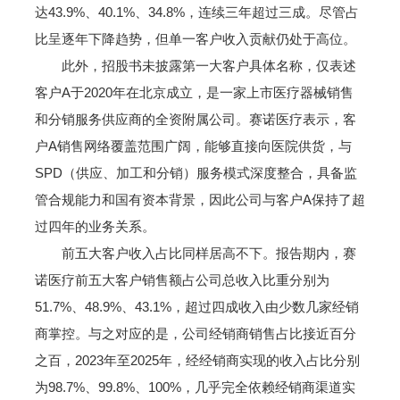
达43.9%、40.1%、34.8%，连续三年超过三成。尽管占
比呈逐年下降趋势，但单一客户收入贡献仍处于高位。
此外，招股书未披露第一大客户具体名称，仅表述
客户A于2020年在北京成立，是一家上市医疗器械销售
和分销服务供应商的全资附属公司。赛诺医疗表示，客
户A销售网络覆盖范围广阔，能够直接向医院供货，与
SPD（供应、加工和分销）服务模式深度整合，具备监
管合规能力和国有资本背景，因此公司与客户A保持了超
过四年的业务关系。
前五大客户收入占比同样居高不下。报告期内，赛
诺医疗前五大客户销售额占公司总收入比重分别为
51.7%、48.9%、43.1%，超过四成收入由少数几家经销
商掌控。与之对应的是，公司经销商销售占比接近百分
之百，2023年至2025年，经经销商实现的收入占比分别
为98.7%、99.8%、100%，几乎完全依赖经销商渠道实