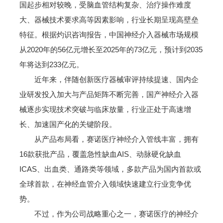
国起步相对较晚，受脑血管结构复杂、治疗操作难度
大、器械技术要求高等因素影响，行业长期呈现高壁垒
特征。根据灼识咨询报告，中国神经介入器械市场规模
从2020年的56亿元增长至2025年的73亿元，预计到2035
年将达到233亿元。
近年来，伴随创新医疗器械审评持续提速、国内企
业研发投入加大与产品矩阵不断完善，国产神经介入器
械逐步实现技术突破与临床放量，行业正处于高速增
长、加速国产化的关键阶段。
从产品布局看，赛诺医疗神经介入管线丰富，拥有
16款获批产品，覆盖急性缺血AIS、动脉硬化缺血
ICAS、出血类、通路类等领域，多款产品为国内首款或
全球首款，在神经血管介入领域快速建立行业竞争优
势。
不过，作为公司战略重心之一，赛诺医疗的神经介