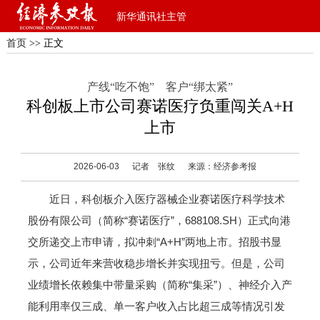
新华通讯社主管
首页
>> 正文
产线“吃不饱” 客户“绑太紧”
科创板上市公司赛诺医疗负重闯关A+H
上市
2026-06-03
记者 张纹
来源：经济参考报
近日，科创板介入医疗器械企业赛诺医疗科学技术
股份有限公司（简称“赛诺医疗”，688108.SH）正式向港
交所递交上市申请，拟冲刺“A+H”两地上市。招股书显
示，公司近年来营收稳步增长并实现扭亏。但是，公司
业绩增长依赖集中带量采购（简称“集采”）、神经介入产
能利用率仅三成、单一客户收入占比超三成等情况引发