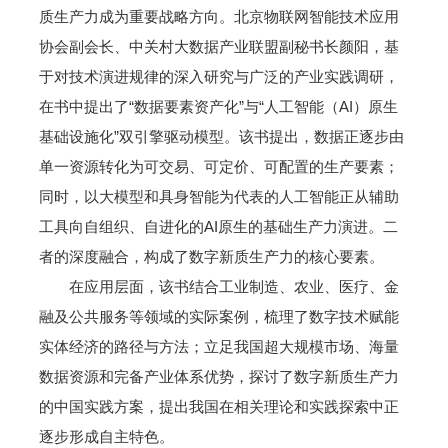
质生产力成为重要战略方向。北京物联网智能技术应用
协会副会长、中关村大数据产业联盟副秘书长颜阳，基
于对技术演进规律的深入研究与广泛的产业实践调研，
在书中提出了“数据要素资产化”与“人工智能（AI）原生
基础设施化”双引擎驱动模型。该书提出，数据正逐步由
单一资源转化为可交易、可定价、可配置的生产要素；
同时，以大模型和具身智能为代表的人工智能正从辅助
工具向自组织、自进化的AI原生的基础生产力演进。二
者的深度融合，构成了数字新质生产力的核心要素。
在应用层面，该书结合工业制造、农业、医疗、金
融及公共服务等领域的实际案例，梳理了数字技术赋能
实体经济的路径与方法；立足我国超大规模市场、海量
数据资源和完备产业体系优势，探讨了数字新质生产力
的中国实践方案，提出我国在相关理论和实践探索中正
逐步形成自主特色。