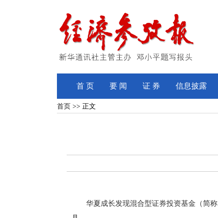
首 页
要 闻
证 券
信息披露
首页
>> 正文
华夏成长发现混合型证券投资基金（简称：
具。