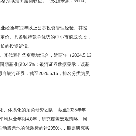
风格持续走出超额收益。（数据来源：Wind、
业经验与12年以上公募投资管理经验。其投
误定价、具备独特竞争优势的中小市值成长股，
成长的投资逻辑。
代表作华夏稳增混合，近两年（2024.5.13
5%，同期基准仅9.45%；银河证券数据显示，该基
自银河证券，截至2026.5.15，排名分类为灵
、体系化的顶尖研究团队。截至2025年年
平均从业年限4.8年，研究覆盖宏观策略、周
动股票池的优质标的达2950只，股票研究实