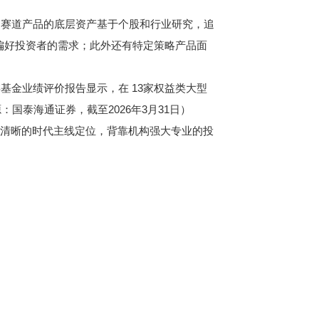
、赛道产品的底层资产基于个股和行业研究，追
险偏好投资者的需求；此外还有特定策略产品面
金业绩评价报告显示，在 13家权益类大型
：国泰海通证券，截至2026年3月31日）
借清晰的时代主线定位，背靠机构强大专业的投