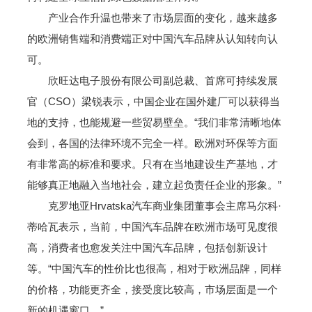
产业合作升温也带来了市场层面的变化，越来越多
的欧洲销售端和消费端正对中国汽车品牌从认知转向认
可。
欣旺达电子股份有限公司副总裁、首席可持续发展
官（CSO）梁锐表示，中国企业在国外建厂可以获得当
地的支持，也能规避一些贸易壁垒。“我们非常清晰地体
会到，各国的法律环境不完全一样。欧洲对环保等方面
有非常高的标准和要求。只有在当地建设生产基地，才
能够真正地融入当地社会，建立起负责任企业的形象。”
克罗地亚Hrvatska汽车商业集团董事会主席马尔科·
蒂哈瓦表示，当前，中国汽车品牌在欧洲市场可见度很
高，消费者也愈发关注中国汽车品牌，包括创新设计
等。“中国汽车的性价比也很高，相对于欧洲品牌，同样
的价格，功能更齐全，接受度比较高，市场层面是一个
新的机遇窗口。”