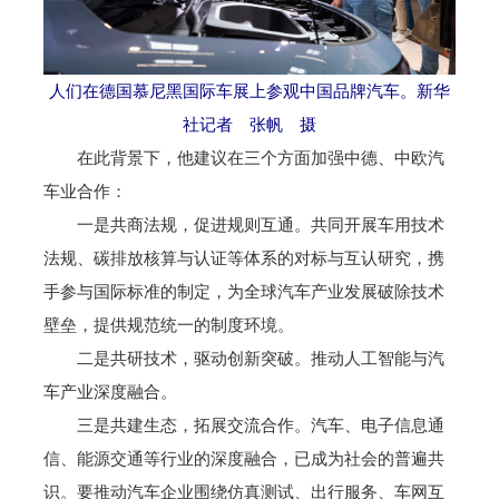
人们在德国慕尼黑国际车展上参观中国品牌汽车。新华
社记者 张帆 摄
在此背景下，他建议在三个方面加强中德、中欧汽
车业合作：
一是共商法规，促进规则互通。共同开展车用技术
法规、碳排放核算与认证等体系的对标与互认研究，携
手参与国际标准的制定，为全球汽车产业发展破除技术
壁垒，提供规范统一的制度环境。
二是共研技术，驱动创新突破。推动人工智能与汽
车产业深度融合。
三是共建生态，拓展交流合作。汽车、电子信息通
信、能源交通等行业的深度融合，已成为社会的普遍共
识。要推动汽车企业围绕仿真测试、出行服务、车网互