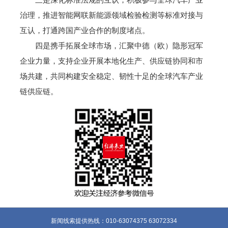
治理，推进智能网联新能源领域检验检测等标准对接与
互认，打通跨国产业合作的制度堵点。
四是携手拓展全球市场，汇聚中德（欧）隐形冠军
企业力量，支持企业开展本地化生产、供应链协同和市
场共建，共同构建安全稳定、韧性十足的全球汽车产业
链供应链。
新闻线索提供热线：010-63074375 63072334