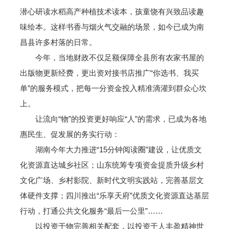
潜心研读水稻高产种植技术读本，孩童饶有兴致品读趣
味绘本。这样书香与烟火气交融的场景，如今已成为南
昌县许多村落的日常。
今年，当地财政不仅足额保障全县所有农家书屋的
出版物更新经费，更出资对接书店推广“你选书、我买
单”的服务模式，把每一分资金投入精准滴灌到群众心坎
上。
让流向“物”的投资更好响应“人”的需求，已成为各地
惠民生、促发展的务实行动：
湖南今年大力推进“15分钟阅读圈”建设，让优质文
化资源直达城乡社区；山东统筹专项资金提质升级乡村
文化广场、乡村影院、新时代文明实践站，完善基层文
体硬件支撑；四川推出“乐享天府”优质文化资源直达基层
行动，打通公共文化服务“最后一公里”……
以投资于物完善相关配套，以投资于人丰盈精神世