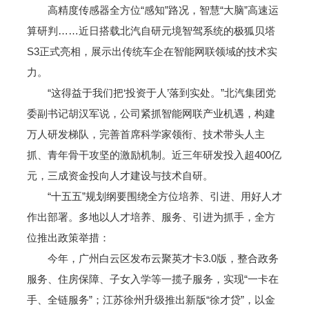
高精度传感器全方位“感知”路况，智慧“大脑”高速运
算研判……近日搭载北汽自研元境智驾系统的极狐贝塔
S3正式亮相，展示出传统车企在智能网联领域的技术实
力。
“这得益于我们把‘投资于人’落到实处。”北汽集团党
委副书记胡汉军说，公司紧抓智能网联产业机遇，构建
万人研发梯队，完善首席科学家领衔、技术带头人主
抓、青年骨干攻坚的激励机制。近三年研发投入超400亿
元，三成资金投向人才建设与技术自研。
“十五五”规划纲要围绕全方位培养、引进、用好人才
作出部署。多地以人才培养、服务、引进为抓手，全方
位推出政策举措：
今年，广州白云区发布云聚英才卡3.0版，整合政务
服务、住房保障、子女入学等一揽子服务，实现“一卡在
手、全链服务”；江苏徐州升级推出新版“徐才贷”，以金