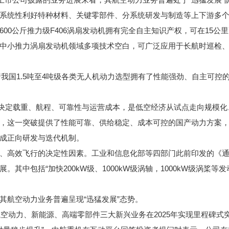
系统性利好特种材料、关键零部件、分系统研发与制造等上下游多
公斤推力级F406涡扇发动机拥有完全自主知识产权，可在15公里
中小推力涡扇发动机领域多项技术空白，可广泛应用于长航时巡检
我国1.5吨至4吨级各类无人机动力选型拥有了性能强劲、自主可控
决定载重、航程、可靠性与运营成本，是低空经济从试点走向规模化
，这一突破提供了性能可靠、供给稳定、成本可控的国产动力方案
成正向研发与迭代机制。
效飞行的决定性因素。工业和信息化部等四部门此前印发的《通用航空
其中包括“加快200kW级、1000kW级涡轴，1000kW级涡桨等
航空动力业务普遍呈现“迅猛发展”态势。
空动力、新能源、高端零部件三大新兴业务在2025年实现里程碑式