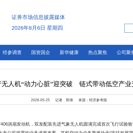
证券市场信息披露媒体
2026年8月6日 星期四
经参调查
国资国企
新华健康
热点聚焦
公司聚
产无人机“动力心脏”迎突破 链式带动低空产业
2026-05-25
记者 郭倩
来源：经济参考报
406涡扇发动机，双发配装先进气象无人机圆满完成首次飞行试验
家上市公司披露的业务进展来看，其航空动力业务普遍处于“迅猛发展