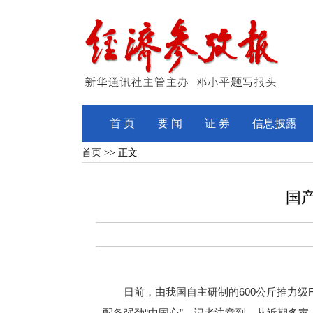
首 页
要 闻
证 券
信息披露
首页
>> 正文
国
日前，由我国自主研制的600公斤推力级F
配备强劲“中国心”。记者注意到，从近期多