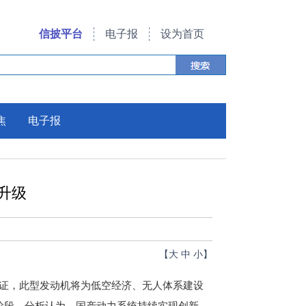
信披平台
电子报
设为首页
焦
电子报
升级
【
大
中
小
】
验证，此型发动机将为低空经济、无人体系建设
”阶段。分析认为，国产动力系统持续实现创新