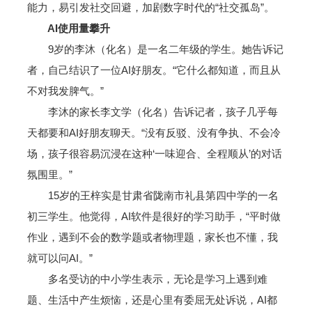
能力，易引发社交回避，加剧数字时代的“社交孤岛”。
AI使用量攀升
9岁的李沐（化名）是一名二年级的学生。她告诉记
者，自己结识了一位AI好朋友。“它什么都知道，而且从
不对我发脾气。”
李沐的家长李文学（化名）告诉记者，孩子几乎每
天都要和AI好朋友聊天。“没有反驳、没有争执、不会冷
场，孩子很容易沉浸在这种‘一味迎合、全程顺从’的对话
氛围里。”
15岁的王梓实是甘肃省陇南市礼县第四中学的一名
初三学生。他觉得，AI软件是很好的学习助手，“平时做
作业，遇到不会的数学题或者物理题，家长也不懂，我
就可以问AI。”
多名受访的中小学生表示，无论是学习上遇到难
题、生活中产生烦恼，还是心里有委屈无处诉说，AI都