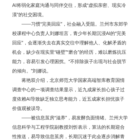
AI将弱化家庭沟通与同伴交往，形成“虚拟亲密、现实冷
漠”的社交困境。
——习惯“完美回应”，社会融入受阻。兰州市东郊学
校课程中心负责人刘娜坦言，青少年长期沉浸AI的“完美
回应”，会逐渐失去在真实交往中理解他人、化解矛盾的
机会，缺少在现实里“碰壁”“磨合”的经历，难以磨炼抗压
能力，容易引发心理困扰。“不排除孩子出现与社会脱节
的倾向。”刘娜说。
蒋艳双介绍，北京师范大学国家高端智库教育国情
调查中心的一项调查结果显示，近九成家长担心孩子过
度依赖AI导致缺乏独立思考能力，近五成家长担忧孩子
价值观被误导。
——被信息茧房“滋养”，易发酵负面情绪。兰州大学
信息科学与工程学院副教授刘忻表示，算法的长期迎合
性推送，易导致信息茧房，长期沉迷于此会逐步消解青