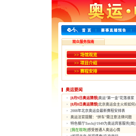
观众服务指南
>> 场馆观览
>> 项目介绍
>> 赛程安排
奥运要闻
[8月9日奥运猜想]
奥运“第一金”花落谁家
[8月8日奥运猜想]
北京奥运会主火炬如何
2008年北京奥运会最新赛程安排表
奥运法官提醒：“拼车”需注意法律问题
特色餐厅Torch@1949为奥运宾客服务[图]
[我在现场]
感受普通人奥运心情