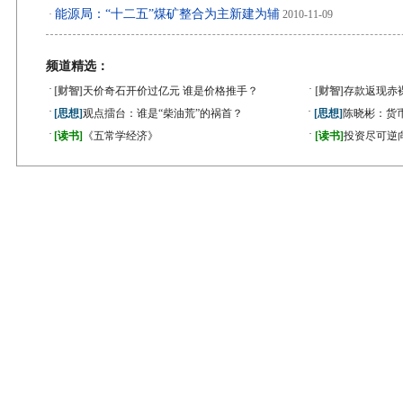
能源局：“十二五”煤矿整合为主新建为辅
·
2010-11-09
频道精选：
·
·
[财智]
天价奇石开价过亿元 谁是价格推手？
[财智]
存款返现赤
·
·
[思想]
观点擂台：谁是“柴油荒”的祸首？
[思想]
陈晓彬：货
·
·
[读书]
《五常学经济》
[读书]
投资尽可逆