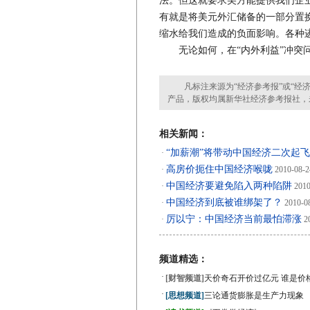
法。但这就要求美方能提供我们企
有就是将美元外汇储备的一部分置
缩水给我们造成的负面影响。各种
无论如何，在“内外利益”冲突问
凡标注来源为“经济参考报”或“经济
产品，版权均属新华社经济参考报社，
相关新闻：
“加薪潮”将带动中国经济二次起飞
·
高房价扼住中国经济喉咙
·
2010-08-2
中国经济要避免陷入两种陷阱
·
2010
中国经济到底被谁绑架了？
·
2010-0
厉以宁：中国经济当前最怕滞涨
·
20
频道精选：
·
[财智频道]
天价奇石开价过亿元 谁是价
·
[思想频道]
三论通货膨胀是生产力现象