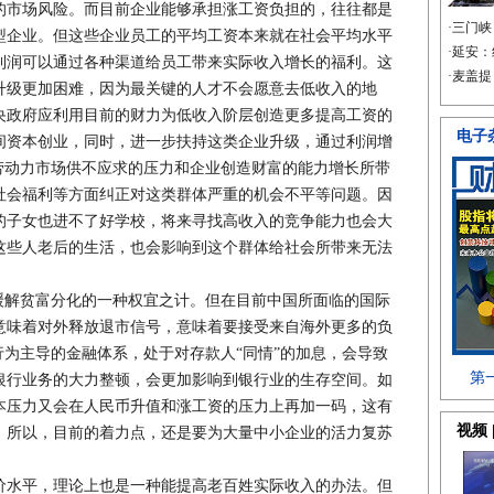
的市场风险。而目前企业能够承担涨工资负担的，往往都是
型企业。但这些企业员工的平均工资本来就在社会平均水平
利润可以通过各种渠道给员工带来实际收入增长的福利。这
升级更加困难，因为最关键的人才不会愿意去低收入的地
央政府应利用目前的财力为低收入阶层创造更多提高工资的
间资本创业，同时，进一步扶持这类企业升级，通过利润增
劳动力市场供不应求的压力和企业创造财富的能力增长所带
社会福利等方面纠正对这类群体严重的机会不平等问题。因
的子女也进不了好学校，将来寻找高收入的竞争能力也会大
这些人老后的生活，也会影响到这个群体给社会所带来无法
解贫富分化的一种权宜之计。但在目前中国所面临的国际
意味着对外释放退市信号，意味着要接受来自海外更多的负
行为主导的金融体系，处于对存款人“同情”的加息，会导致
银行业务的大力整顿，会更加影响到银行业的生存空间。如
本压力又会在人民币升值和涨工资的压力上再加一码，这有
。所以，目前的着力点，还是要为大量中小企业的活力复苏
水平，理论上也是一种能提高老百姓实际收入的办法。但