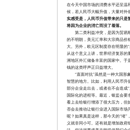
在今天中国市场的消费水平还呈温
候，若人民币大幅升值，大量对外
实感受是，人民币升值带来的只是
将因为企业的消亡而没了着落。
第二类利益冲突，是因为贸易顺
的不明朗，美元汇率和大宗商品价
大。另外，欧元区制度存在明显的“
从这个意义上讲，世界经济复苏的
洲地区外汇储备丰富的国家中。于
钱的这类呼声正日益增大。
“直面对抗”虽然是一种大国形象
智慧的地方。比如，利用人民币升
部分企业走出去，或者在不会造成“
国际化的进程等。最近，银监会要
看上去给银行增添了很大压力，但
否会去推动让银行业进入国际市场
呢？如果真是这样，那今天的“堵”
义就非同小可。还有就是增加政府组