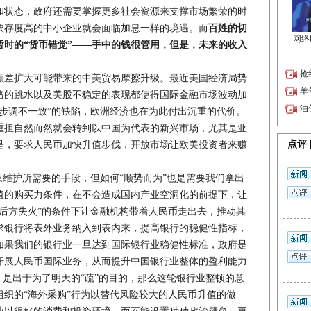
和状态，政府还需要掌握更多社会资源来支撑市场繁荣的时
依存度高的中小企业就会面临加息一样的境遇。而
百姓的切
暂时的“货币错觉”——手中的钱很管用，但是，未来的收入
差扩大可能带来的中美贸易摩擦升级。最近美国经济局势
格的跳水以及美股不稳定的表现都使得国际金融市场波动加
步调不一致”的缺陷，欧洲经济也在为此付出沉重的代价。
重担自然而然就会转到以中国为代表的新兴市场，尤其是亚
是，要求人民币加快升值步伐，开放市场让欧美投资者来赚
维护所需要的手段，但如何“顺势而为”也是需要我们拿出
值的购买力条件，在不会造成国内产业空洞化的前提下，让
后方失火”的条件下让金融机构带着人民币走出去，推动其
求银行将表外业务纳入到表内来，提高银行的稳健性指标，
如果我们的银行业一旦达到国际银行业稳健性标准，政府是
开展人民币国际业务，从而提升中国银行业整体的盈利能力
，是出于为了明天的“疏”的目的，那么这轮银行业整顿的意
织的“海外采购”行为以替代风险较大的人民币升值的做