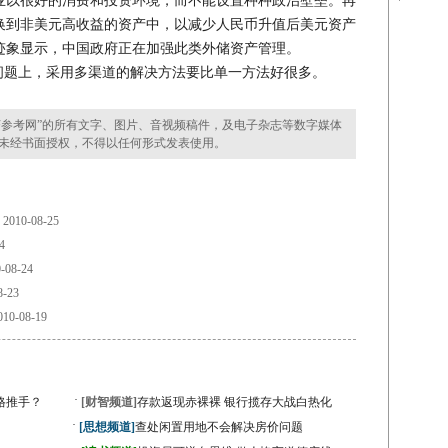
业以很好的消费和投资环境，而不能设置种种政治壁垒。再
换到非美元高收益的资产中，以减少人民币升值后美元资产
迹象显示，中国政府正在加强此类外储资产管理。
题上，采用多渠道的解决方法要比单一方法好很多。
参考网”的所有文字、图片、音视频稿件，及电子杂志等数字媒体
未经书面授权，不得以任何形式发表使用。
2010-08-25
4
-08-24
8-23
10-08-19
·
格推手？
[财智频道]
存款返现赤裸裸 银行揽存大战白热化
·
[思想频道]
查处闲置用地不会解决房价问题