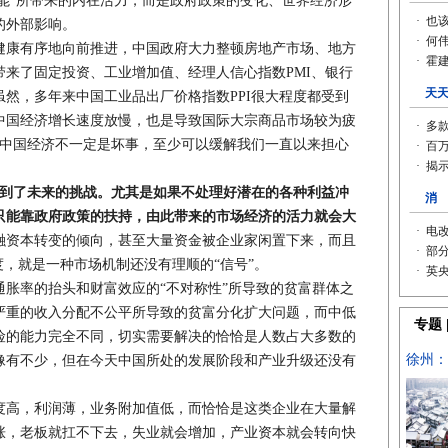
功能”所带来的内在活力，而是政府政策的变化、世界经济形
的外部影响。
康有序地向前推进，中国政府大力整顿房地产市场、地方
来了固定投资、工业增加值、经理人信心指数PMI、银行
然，多年来中国工业品出厂价格指数PPI很大程度都受到
中国经济增长速度放慢，也是导致国际大宗商品市场较为疲
对中国经济不一定是坏事，至少可以缓解我们一直以来担心
看到了未来的挑战。尤其是如果不处理好潜在的各种利益冲
只能靠政府政策的扶持，由此带来的市场经济的活力就会大
融资本转变的倾向，甚至大量资金被企业家闲置下来，而且
度，就是一种市场机制还没有理顺的“信号”。
率的抬头和财富效应的“不对称性”所导致的贫富群体之
严重的收入分配不公平所导致的贫富分化扩大问题，而中低
险的能力完全不同，切实需要解决的恰恰是人数占大多数的
像有不少，但在今天中国所处的发展阶段和产业升级还没有
高，利润薄，业务附加值低，而恰恰是这类企业在大量解
涨，老板就扛不下去，失业就会增加，产业资本就会转向快