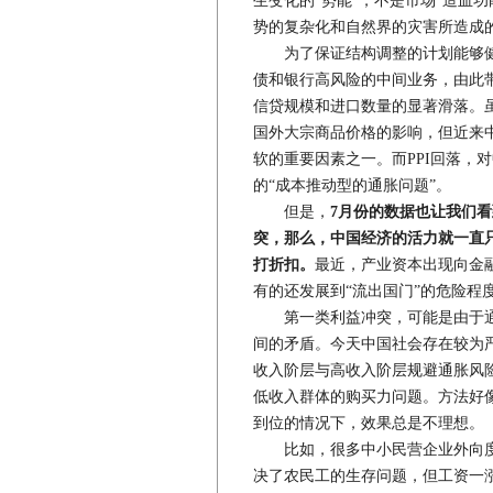
生变化的“势能”，不是市场“造血
势的复杂化和自然界的灾害所造成
为了保证结构调整的计划能够健
债和银行高风险的中间业务，由此带
信贷规模和进口数量的显著滑落。虽
国外大宗商品价格的影响，但近来
软的重要因素之一。而PPI回落，
的“成本推动型的通胀问题”。
但是，
7月份的数据也让我们
突，那么，中国经济的活力就一直
打折扣。
最近，产业资本出现向金
有的还发展到“流出国门”的危险程
第一类利益冲突，可能是由于通胀
间的矛盾。今天中国社会存在较为
收入阶层与高收入阶层规避通胀风
低收入群体的购买力问题。方法好
到位的情况下，效果总是不理想。
比如，很多中小民营企业外向度
决了农民工的生存问题，但工资一