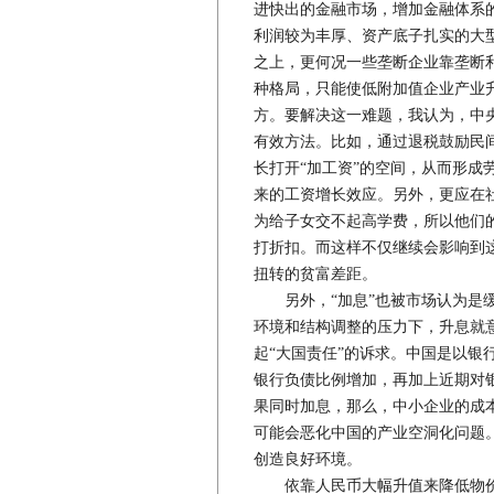
进快出的金融市场，增加金融体系
利润较为丰厚、资产底子扎实的大
之上，更何况一些垄断企业靠垄断
种格局，只能使低附加值企业产业
方。要解决这一难题，我认为，中
有效方法。比如，通过退税鼓励民
长打开“加工资”的空间，从而形成
来的工资增长效应。另外，更应在
为给子女交不起高学费，所以他们
打折扣。而这样不仅继续会影响到
扭转的贫富差距。
另外，“加息”也被市场认为是缓
环境和结构调整的压力下，升息就
起“大国责任”的诉求。中国是以银
银行负债比例增加，再加上近期对
果同时加息，那么，中小企业的成
可能会恶化中国的产业空洞化问题
创造良好环境。
依靠人民币大幅升值来降低物价