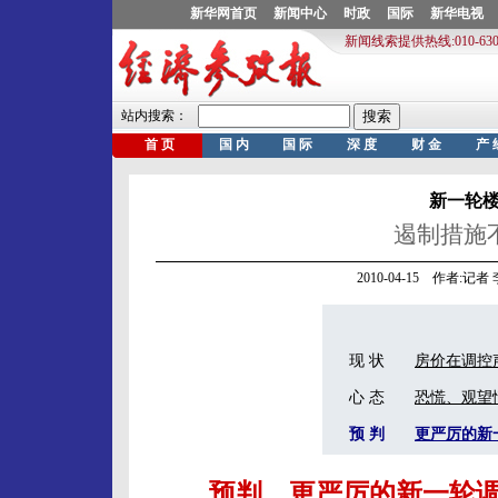
新一轮
遏制措施
2010-04-15 作者:
现 状
房价在调控
心 态
恐慌、观望
预 判
更严厉的新
预判 更严厉的新一轮