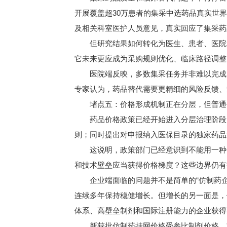
开展覆盖超30万患者的集采中选药品真实世界
及相关科室医护人员意见，真实回应了集采药
但研究结果如何转化为医生、患者、医院和支
它未来更应成为采购规则优化、临床路径调整
医院端反映，多数集采任务并非难以完成，
专家认为，药品替代需要更精细的风险反馈、
堵点五：价格形成机制正在分层，但普通
药品价格政策已经开始进入分层治理阶段。
则；同时提出对申报纳入医保目录的独家药品
这说明，政策部门已经意识到不能用一种价
和技术壁垒应当获得价格梯度？这些边界仍有
企业端面临的问题并不是简单的“仿制药企业已
连续多年保持稳健增长。但增长的另一面是，
体系、高壁垒制剂和国际注册能力的企业获得
新获批仿制药挂网价格受参比制剂价格、首