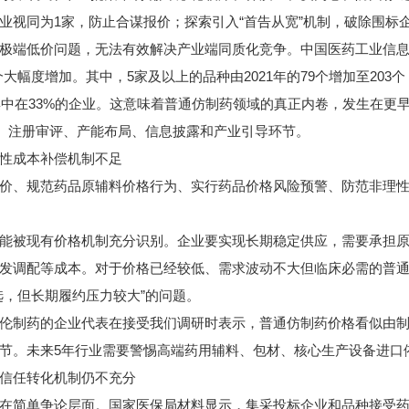
业视同为1家，防止合谋报价；探索引入“首告从宽”机制，破除围标
低价问题，无法有效解决产业端同质化竞争。中国医药工业信息中心
3个大幅度增加。其中，5家及以上的品种由2021年的79个增加至203
种集中在33%的企业。这意味着普通仿制药领域的真正内卷，发生在更
项、注册审评、产能布局、信息披露和产业引导环节。
性成本补偿机制不足
、规范药品原辅料价格行为、实行药品价格风险预警、防范非理性
被现有价格机制充分识别。企业要实现长期稳定供应，需要承担原
发调配等成本。对于价格已经较低、需求波动不大但临床必需的普
选，但长期履约压力较大”的问题。
制药的企业代表在接受我们调研时表示，普通仿制药价格看似由制
节。未来5年行业需要警惕高端药用辅料、包材、核心生产设备进口
信任转化机制仍不充分
简单争论层面。国家医保局材料显示，集采投标企业和品种接受药监