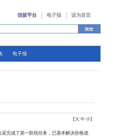
信披平台
电子报
设为首页
焦
电子报
【
大
中
小
】
集采完成了第一阶段任务，已基本解决价格虚