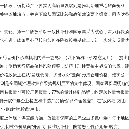
一阶段，仿制药产业要实现高质量发展则是推动治理重心转向价格
关键落地堵点，并在下篇从国际比较和政策建议两个维度，回应这
变化。第一阶段改革以一致性评价和国家集采为核心，着力解决质
化推进，政策重心已转向如何在降价控费基础上，进一步建立质量
全药品价格形成机制的若干意见》（以下简称《价格意见》），提出
展；明确实行药品价格风险预警，防范非理性竞价中标影响供应，
价格政策正在从“发现低价、挤出水分”走向“形成合理价格、维护公
，则是全周期治理政策在采购规则层面的集中体现。国家医保局明确
通用名报量也可按厂牌报量，77%的量具体到品牌，约定采购量为报量的
开展中选企业检查和中选产品抽检“两个全覆盖”；在“反内卷”方面，通
业形成“熔断式”冲击。
上体现：供应能力强、质量有保障的主流企业多数中选；每个地区
刀切式低价取向”开始向“多维度评价、防范恶性低价竞争”转变。