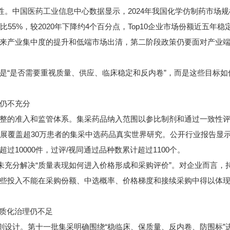
中国医药工业信息中心数据显示，2024年我国化学仿制药市场规模8
占比55%，较2020年下降约4个百分点，Top10企业市场份额近五
来产业集中度的提升和低端市场出清，第二阶段政策仍要面对产业
“是否需要重视质量、供应、临床稳定和反内卷”，而是这些目标如
仍不充分
的准入和监管体系。集采药品纳入范围以参比制剂和通过一致性评
展覆盖超30万患者的集采中选药品真实世界研究。公开行业报告显示
10000件，过评/视同通过品种数累计超过1100个。
充分解决“质量表现如何进入价格形成和采购评价”。对企业而言，
些投入不能在采购份额、中选概率、价格梯度和接续采购中得以体
同质化治理仍不足
设计。第十一批集采明确围绕“稳临床、保质量、反内卷、防围标”