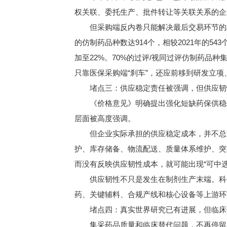
权关联、委托生产、批件转让等关联关系的企
但采购端反内卷只能解决最后交易环节的极端
的仿制药品种数达914个，相较2021年的54
加至22%。70%的过评/视同过评仿制药品
只靠医保采购端“刹车”，还应前移到研发立
堵点三：供应稳定责任被强调，但供应韧
《价格意见》明确提出强化短缺药保供稳价
层面被高度强调。
但企业实际承担的供应稳定成本，并不总能
护、库存储备、物流配送、质量体系维护、突
而没有反映供应韧性成本，就可能出现“可中
供应韧性不只是发生在制剂生产末端。科伦
药、关键辅料、合规产线和核心设备等上游环
堵点四：真实世界研究已有进展，但临床
集采药品质量和临床替代问题，不再停留在