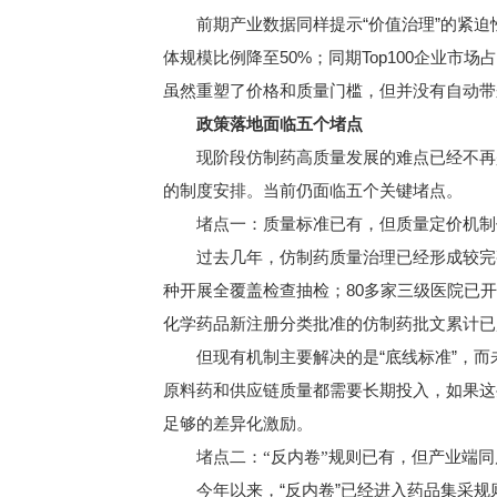
前期产业数据同样提示“价值治理”的紧迫性。
体规模比例降至50%；同期Top100企业市场
虽然重塑了价格和质量门槛，但并没有自动带
政策落地面临五个堵点
现阶段仿制药高质量发展的难点已经不再是
的制度安排。当前仍面临五个关键堵点。
堵点一：质量标准已有，但质量定价机制
过去几年，仿制药质量治理已经形成较完整
种开展全覆盖检查抽检；80多家三级医院已开
化学药品新注册分类批准的仿制药批文累计已超过
但现有机制主要解决的是“底线标准”，而未
原料药和供应链质量都需要长期投入，如果这
足够的差异化激励。
堵点二：“反内卷”规则已有，但产业端
今年以来，“反内卷”已经进入药品集采规则