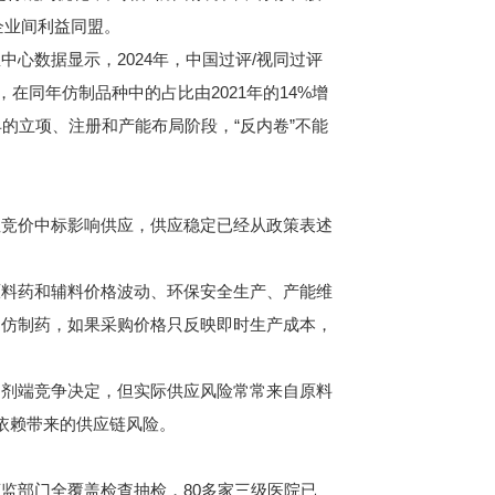
企业间利益同盟。
数据显示，2024年，中国过评/视同过评
个，在同年仿制品种中的占比由2021年的14%增
早的立项、注册和产能布局阶段，“反内卷”不能
竞价中标影响供应，供应稳定已经从政策表述
料药和辅料价格波动、环保安全生产、产能维
通仿制药，如果采购价格只反映即时生产成本，
剂端竞争决定，但实际供应风险常常来自原料
依赖带来的供应链风险。
部门全覆盖检查抽检，80多家三级医院已