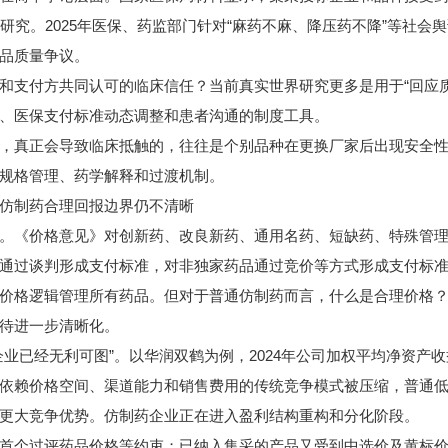
研究。2025年医保、药监部门针对“麻药不麻、降压药不降”等社
品质量争议。
付方共同认可的临床信任？当前真实世界研究更多是用于“回应质疑
、医保支付标准动态调整和患者沟通的制度工具。
真正会导致临床抵触的，往往是个别品种在更换厂家后出现安全性
规格管理、药学解释和过渡机制。
仿制药合理回报边界仍不清晰
《价格意见》对创新药、改良新药、通用名药、短缺药、特殊管理
通过谈判形成支付标准，对非独家药品通过竞价等方式形成支付标
格逻辑管理所有药品。但对于普通仿制药而言，什么是合理价格？
待进一步清晰化。
经无利可图”。以华润双鹤为例，2024年公司加权平均净资产收益率1
依赖价格空间、渠道能力和销售费用的传统竞争模式被压缩，普通
更大竞争优势。仿制药企业正在进入盈利结构重构和分化阶段。
个过评药品价格等约束；已纳入集采的产品又受到中选价及黄标价