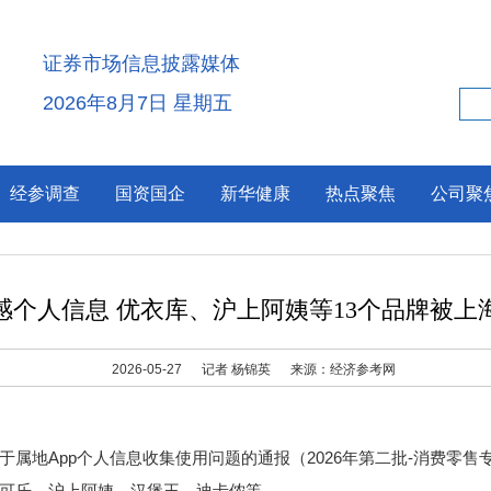
证券市场信息披露媒体
2026年8月7日 星期五
经参调查
国资国企
新华健康
热点聚焦
公司聚
感个人信息 优衣库、沪上阿姨等13个品牌被上
2026-05-27
记者 杨锦英
来源：经济参考网
属地App个人信息收集使用问题的通报（2026年第二批-消费零售
可乐、沪上阿姨、汉堡王、迪卡侬等。