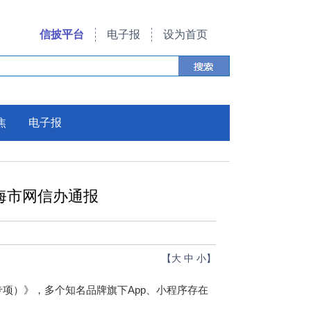
信披平台
电子报
设为首页
焦
电子报
海市网信办通报
【
大
中
小
】
专项）》，多个知名品牌旗下App、小程序存在