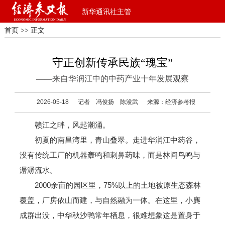
新华通讯社主管
首页
>> 正文
守正创新传承民族“瑰宝”
——来自华润江中的中药产业十年发展观察
2026-05-18
记者 冯俊扬 陈浚武
来源：经济参考报
赣江之畔，风起潮涌。
初夏的南昌湾里，青山叠翠。走进华润江中药谷，
没有传统工厂的机器轰鸣和刺鼻药味，而是林间鸟鸣与
潺潺流水。
2000余亩的园区里，75%以上的土地被原生态森林
覆盖，厂房依山而建，与自然融为一体。在这里，小麂
成群出没，中华秋沙鸭常年栖息，很难想象这是置身于