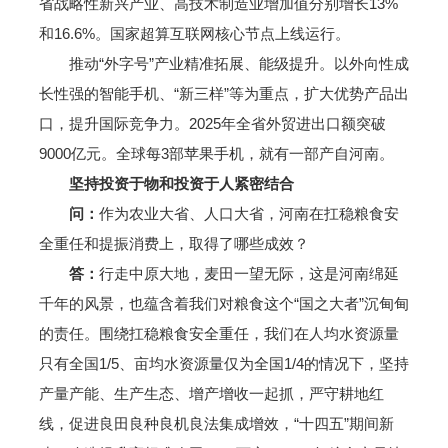
省战略性新兴产业、高技术制造业增加值分别增长13%
和16.6%。国家超算互联网核心节点上线运行。
推动“外字号”产业精准拓展、能级提升。以外向性成
长性强的智能手机、“新三样”等为重点，扩大优势产品出
口，提升国际竞争力。2025年全省外贸进出口额突破
9000亿元。全球每3部苹果手机，就有一部产自河南。
坚持投资于物和投资于人紧密结合
问：
作为农业大省、人口大省，河南在扛稳粮食安
全重任和提振消费上，取得了哪些成效？
答：
行走中原大地，麦田一望无际，这是河南绵延
千年的风景，也蕴含着我们对粮食这个“国之大者”沉甸甸
的责任。围绕扛稳粮食安全重任，我们在人均水资源量
只有全国1/5、亩均水资源量仅为全国1/4的情况下，坚持
产量产能、生产生态、增产增收一起抓，严守耕地红
线，促进良田良种良机良法集成增效，“十四五”期间新