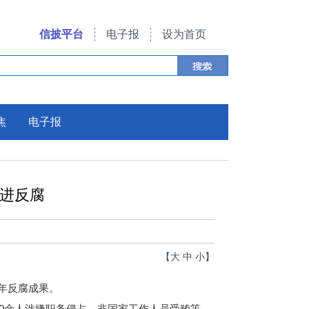
信披平台
电子报
设为首页
焦
电子报
推进反腐
【
大
中
小
】
年反腐成果。
10余人涉嫌职务侵占、非国家工作人员受贿等