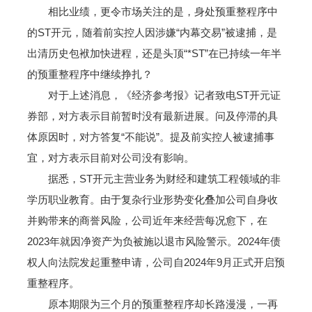
相比业绩，更令市场关注的是，身处预重整程序中
的ST开元，随着前实控人因涉嫌“内幕交易”被逮捕，是
出清历史包袱加快进程，还是头顶“*ST”在已持续一年半
的预重整程序中继续挣扎？
对于上述消息，《经济参考报》记者致电ST开元证
券部，对方表示目前暂时没有最新进展。问及停滞的具
体原因时，对方答复“不能说”。提及前实控人被逮捕事
宜，对方表示目前对公司没有影响。
据悉，ST开元主营业务为财经和建筑工程领域的非
学历职业教育。由于复杂行业形势变化叠加公司自身收
并购带来的商誉风险，公司近年来经营每况愈下，在
2023年就因净资产为负被施以退市风险警示。2024年债
权人向法院发起重整申请，公司自2024年9月正式开启预
重整程序。
原本期限为三个月的预重整程序却长路漫漫，一再