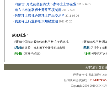
内蒙古6月底前整合淘汰35家稀土上游企业
·
2011-06-03
南方15市签署稀土开采五项制度
·
2011-05-31
包钢稀土获批合建稀土产品交易所
·
2011-05-26
我国稀土行业将现大规模重组
·
2011-05-20
频道精选：
·
·
[财智]
中国概念股造假危机不断 在美遇寒流
[财智]
忽悠不断 黑
·
·
[思想]
鲁政委：资本项下全开放时机未到
[思想]
厉以宁：怎
·
·
[读书]
《五常学经济》
[读书]
投资尽可逆
关于我们
|
版面
经济参考报社版权所有 本
新闻线索提供热线：
010-63074375
Copyright 2000-2010 XINHU