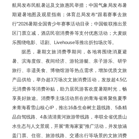
航局发布民航暑运及文旅惠民举措；中国气象局发布暑
期避暑地图及观星指南；体育总局发布“跟着赛事去旅
行”2026暑期全国青少年赛事活动目录；中国银联推出景
区门票立减，酒店民宿消费券等支付优惠活动；大麦娱
乐围绕电影、话剧、Livehouse等推出折扣场次等。
据悉，暑期文旅消费季期间，各地将围绕消夏避
暑、滨海度假、夜间经济、游轮游艇、亲子游乐、研学
旅行、非遗美食、博物馆游等热点需求，增加优质文旅
产品供给，举办超3万场次文旅消费活动，发放超4.5亿
元消费券等消费补贴，助力居民游客欢度暑期时光，畅
享美好旅途。消费季主场活动所在的青海省将聚焦夏季
来青海看雪山核心IP，推出16条生命树主题线路、5条精
品自驾线路、4条清清黄河旅游带线路，串联全省优质山
水生态与人文景观，开展“青海家宴”推广活动，并发放涵
盖门票、住宿、旅游线路、交通出行等场景的文旅消费