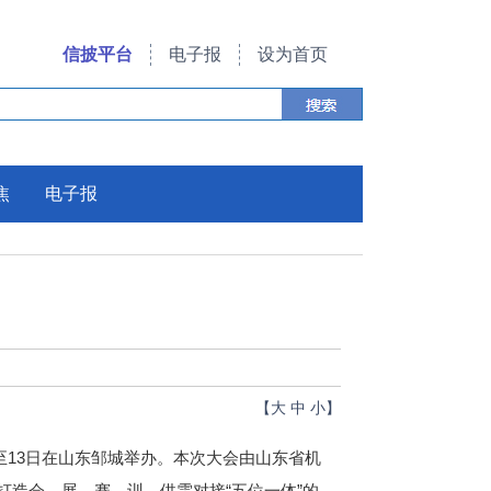
信披平台
电子报
设为首页
焦
电子报
【
大
中
小
】
1日至13日在山东邹城举办。本次大会由山东省机
打造会、展、赛、训、供需对接“五位一体”的