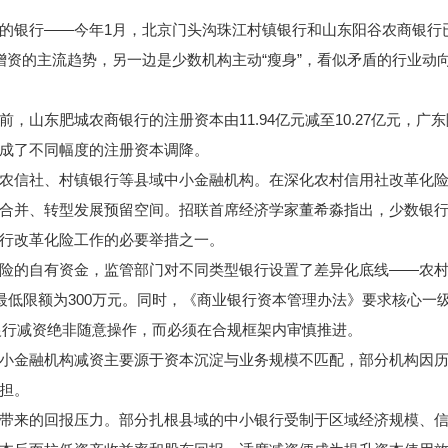
行——今年1月，北京门头沟珠江村镇银行和山东阳谷农商银行已先
行开年增资的主流趋势，另一边是少数机构主动“瘦身”，看似矛盾的行业
肥城农商银行的注册资本由11.94亿元减至10.27亿元，广东陆丰
成了不同幅度的注册资本调降。
信社、村镇银行等县域中小金融机构。在深化农村信用社改革化险
合并、转型发展预留空间。招联首席经济学家董希淼指出，少数银行
行改革化险工作的必要举措之一。
自有资金，监管部门对不同类型银行设置了差异化底线——农村商
的最低限额为300万元。同时，《商业银行资本管理办法》要求核心
着银行减资绝非随意操作，而必须在合规框架内审慎推进。
金融机构减资主要源于资本沉淀与业务规模不匹配，部分机构因历
担。
来的回报压力。部分扎根县域的中小银行受制于区域经济规模、信