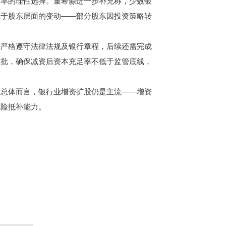
效率的理性选择。董希淼进一步补充称，少数银
源于股东层面的变动——部分股东因投资策略转
严格遵守法律法规及银行章程，后续还需完成
审批，确保减资后资本充足率不低于监管底线，
总体而言，银行业增资扩股仍是主流——增资
风险抵补能力。