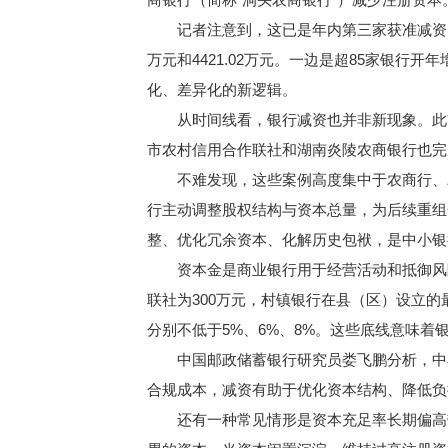
记者注意到，这已是年内第三家获准减资的银
万元和4421.02万元。一边是超85家银
化、差异化的新逻辑。
从时间线看，银行减资也并非新现象。此前，山东
市农村信用合作联社和湖南炎陵农商银行也完
不难发现，这些案例高度集中于农商行、农
行主动调整股权结构与资本总量，为后续重组
整、优化冗余资本、化解历史包袱，是中小银
资本金是商业银行用于经营活动和抵御风险的
联社为300万元，村镇银行在县（区）设立
分别不低于5%、6%、8%。这些底线意味
中国邮政储蓄银行研究员娄飞鹏分析，中小
合规成本，减资有助于优化资本结构、降低负
还有一种常见情形是资本充足率长期偏高带