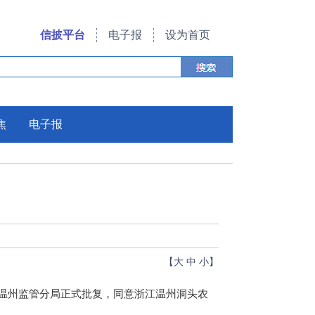
信披平台
电子报
设为首页
焦
电子报
【
大
中
小
】
温州监管分局正式批复，同意浙江温州洞头农