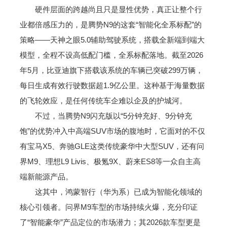
硬件层面的跨越尚且只是显性优势，真正让整个行
业都倍感压力的，是腾势N9的这套“智能化全系标配”的
策略——天神之眼5.0辅助驾驶系统，搭载全新端到端大
模型，全程不设高低配门槛，全系标配落地。截至2026
年5月，比亚迪旗下搭载该系统的车辆已突破299万辆，
每日生成有效行驶数据超1.9亿公里。这种基于海量数据
的飞轮效应，是任何传统车企难以企及的护城河。
不过，当腾势N9闪充版以“5分钟充好、9分钟充
饱”的优势冲入中高端SUV市场的腹地时，它面对的不仅
有宝马X5、奔驰GLE这类传统豪华中大型SUV，还有问
界M9、理想L9 Livis、极氪9X、蔚来ES8等一众自主高
端新能源产品。
这其中，鸿蒙智行（华为系）已成为智能化领域的
核心引领者。问界M9车型的市场持续火爆，充分印证
了“智能豪华”产品定位的市场潜力；其2026款车型更是