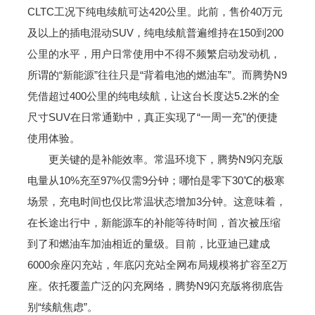
CLTC工况下纯电续航可达420公里。此前，售价40万元
及以上的插电混动SUV，纯电续航普遍维持在150到200
公里的水平，用户日常使用中不得不频繁启动发动机，
所谓的“新能源”往往只是“背着电池的燃油车”。而腾势N9
凭借超过400公里的纯电续航，让这台长度达5.2米的全
尺寸SUV在日常通勤中，真正实现了“一周一充”的便捷
使用体验。
更关键的是补能效率。常温环境下，腾势N9闪充版
电量从10%充至97%仅需9分钟；哪怕是零下30℃的极寒
场景，充电时间也仅比常温状态增加3分钟。这意味着，
在长途出行中，新能源车的补能等待时间，首次被压缩
到了和燃油车加油相近的量级。目前，比亚迪已建成
6000余座闪充站，年底闪充站全网布局规模将扩容至2万
座。依托覆盖广泛的闪充网络，腾势N9闪充版将彻底告
别“续航焦虑”。