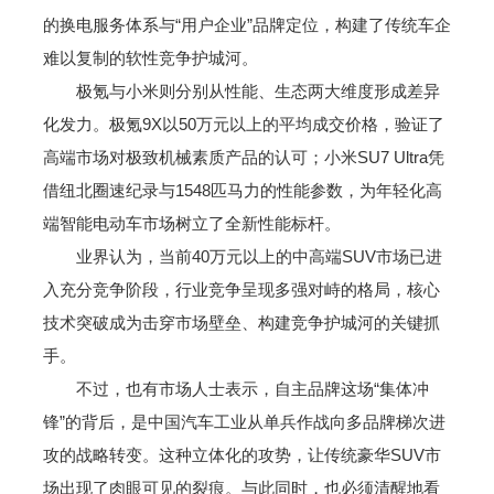
的换电服务体系与“用户企业”品牌定位，构建了传统车企
难以复制的软性竞争护城河。
极氪与小米则分别从性能、生态两大维度形成差异
化发力。极氪9X以50万元以上的平均成交价格，验证了
高端市场对极致机械素质产品的认可；小米SU7 Ultra凭
借纽北圈速纪录与1548匹马力的性能参数，为年轻化高
端智能电动车市场树立了全新性能标杆。
业界认为，当前40万元以上的中高端SUV市场已进
入充分竞争阶段，行业竞争呈现多强对峙的格局，核心
技术突破成为击穿市场壁垒、构建竞争护城河的关键抓
手。
不过，也有市场人士表示，自主品牌这场“集体冲
锋”的背后，是中国汽车工业从单兵作战向多品牌梯次进
攻的战略转变。这种立体化的攻势，让传统豪华SUV市
场出现了肉眼可见的裂痕。与此同时，也必须清醒地看