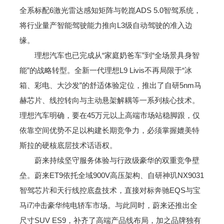
全系标配6激光雷达感知矩阵与乾崑ADS 5.0智驾系统，
将行业量产智能驾驶能力推向L3级自动驾驶的准入边
缘。
理想汽车也已完成从“家庭奶爸车”到“全场景具身智
能”的战略转型。全新一代理想L9 Livis不再局限于“冰
箱、彩电、大沙发”的舒适体验定位，推出了自研5nm马
赫芯片、线控转向与主动悬架解耦等一系列核心技术。
理想汽车明确，要在45万元以上高端市场站稳脚跟，仅
依靠空间优势不足以构建长期竞争力，必须掌握媲美特
斯拉的硬核底层技术话语权。
蔚来持续坚守服务体验与行政级豪华的双重竞争壁
垒。蔚来ET9依托全域900V高压架构、自研神玑NX9031
智驾芯片和天行线控底盘技术，直接对标奔驰EQS与宝
马i7冲击豪华纯电轿车市场。与此同时，蔚来还推出全
尺寸SUV ES9，补齐了高端产品线布局，加之品牌独有