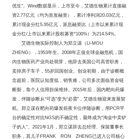
优生”。Wind数据显示，上市至今，艾德生物累计直接融
资2.77亿元（均为首发融资），累计净利润20.03亿元，
累计现金分红5.95亿元，派息融资比（上市以来累计现
金分红/上市以来累计股权募资*100%）为214.54%。
艾德生物实际控制人为郑立谋（LI-MOU
ZHENG），1953年生。2008年正值全球金融危机，国
内生物医药产业尚处萌芽，他辞去美国公司高管职务，
卖掉房子车子，55岁回国创业。创业初期，由于诊断概
念超前，医院认知度低，销售难，公司多次面临资金链
断裂，靠个人信用担保维持。2015年后，国内靶向药爆
发，伴随诊断从“可选”变为“必需”，艾德生物迎来发展契
机。郑立谋在靶向药爆发前夜卡位伴随诊断，用PCR平
台的确定性对抗NGS的不确定性，最终成为“淘金中卖铲
子的人”。2021年1月，郑立谋辞去总经理、保留董事长
职务，其儿子FRANK RON ZHENG已进入公司核心