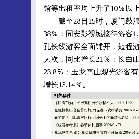
馆等出租率均上升了10％以
截至28日15时，厦门鼓浪
38％；同安影视城接待游客1.
孔长线游客全面铺开，短程游
人次，同比增长21％；长白山
23.8％；玉龙雪山观光游客
增长13.14％。
相关稿件
·
海口春节酒店客房充裕房价涨幅不大
2009-01-23
·
金融机构出台信贷措施 力促春节农村消费
2009-01-2
·
春节前四川地震灾区行：阳光下的痛楚和希望
2009-
·
《经济参考报》春节休刊启事
2009-01-23
·
禽流感作祟 部分禽类价格春节前不涨反跌
2009-01-2