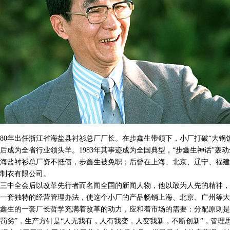
0年出任浙江省海盐县衬衫总厂厂长。在步鑫生带领下，小厂打破“大锅
后成为全省行业领头羊。1983年其事迹成为全国典型，“步鑫生神话”轰
8年海盐衬衫总厂资不抵债，步鑫生被免职；后曾在上海、北京、辽宁、福建等
制衣有限公司。
中全会后以改革先行者而名闻全国的新闻人物，他以敢为人先的精神，
一套独特的经营管理办法，使这个小厂的产品畅销上海、北京、广州等大
鑫生的一套厂长哲学充满着改革的动力，应和着市场的需要：分配原则是
罚劣”，生产方针是“人无我有，人有我变，人变我新，不断创新”，管理